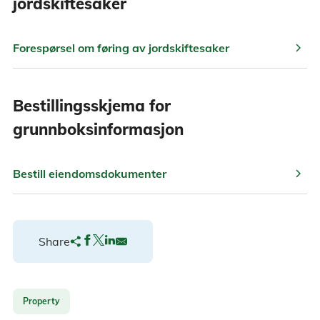
jordskiftesaker
chevron_right
Forespørsel om føring av jordskiftesaker
Bestillingsskjema for
grunnboksinformasjon
chevron_right
Bestill eiendomsdokumenter
Share
Property