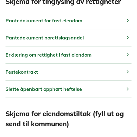
Skjema for tinglysing av rettigheter
chevron_right
Pantedokument for fast eiendom
chevron_right
Pantedokument borettslagsandel
chevron_right
Erklæring om rettighet i fast eiendom
chevron_right
Festekontrakt
chevron_right
Slette åpenbart opphørt heftelse
Skjema for eiendomstiltak (fyll ut og
send til kommunen)