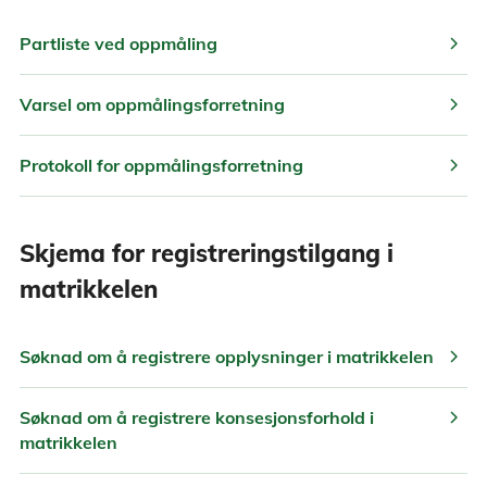
chevron_right
Partliste ved oppmåling
chevron_right
Varsel om oppmålingsforretning
chevron_right
Protokoll for oppmålingsforretning
Skjema for registreringstilgang i
matrikkelen
chevron_right
Søknad om å registrere opplysninger i matrikkelen
chevron_right
Søknad om å registrere konsesjonsforhold i
matrikkelen