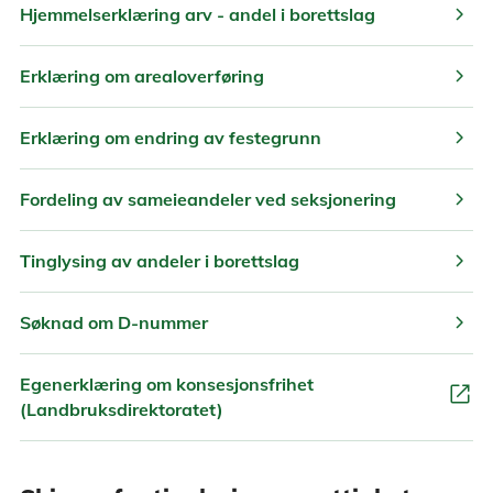
chevron_right
Hjemmelserklæring arv - andel i borettslag
chevron_right
Erklæring om arealoverføring
chevron_right
Erklæring om endring av festegrunn
chevron_right
Fordeling av sameieandeler ved seksjonering
chevron_right
Tinglysing av andeler i borettslag
chevron_right
Søknad om D-nummer
Egenerklæring om konsesjonsfrihet
open_in_new
(Landbruksdirektoratet)