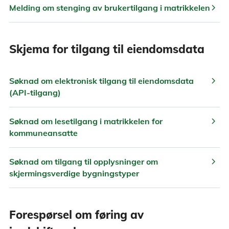
chevron_right
Melding om stenging av brukertilgang i matrikkelen
Skjema for tilgang til eiendomsdata
chevron_right
Søknad om elektronisk tilgang til eiendomsdata
(API-tilgang)
chevron_right
Søknad om lesetilgang i matrikkelen for
kommuneansatte
chevron_right
Søknad om tilgang til opplysninger om
skjermingsverdige bygningstyper
Forespørsel om føring av