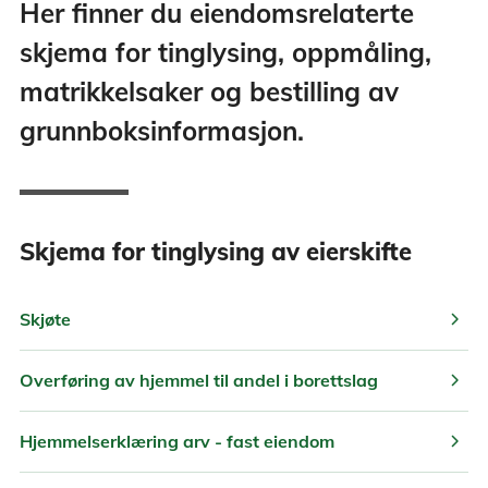
Her finner du eiendomsrelaterte
skjema for tinglysing, oppmåling,
matrikkelsaker og bestilling av
grunnboksinformasjon.
Skjema for tinglysing av eierskifte
chevron_right
Skjøte
chevron_right
Overføring av hjemmel til andel i borettslag
chevron_right
Hjemmelserklæring arv - fast eiendom