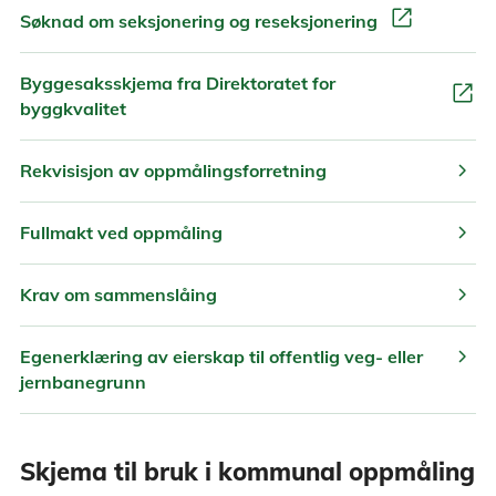
open_in_new
Søknad om seksjonering og reseksjonering
Byggesaksskjema fra Direktoratet for
open_in_new
byggkvalitet
chevron_right
Rekvisisjon av oppmålingsforretning
chevron_right
Fullmakt ved oppmåling
chevron_right
Krav om sammenslåing
chevron_right
Egenerklæring av eierskap til offentlig veg- eller
jernbanegrunn
Skjema til bruk i kommunal oppmåling