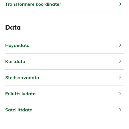
chevron_right
Transformere koordinater
Data
chevron_right
Høydedata
chevron_right
Kartdata
chevron_right
Stedsnavndata
chevron_right
Friluftslivdata
chevron_right
Satellittdata