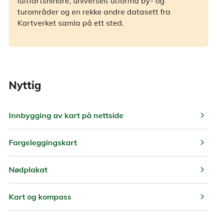
luftfartshindre, universelt utforma by- og
turområder og en rekke andre datasett fra
Kartverket samla på ett sted.
Nyttig
chevron_right
Innbygging av kart på nettside
chevron_right
Fargeleggingskart
chevron_right
Nødplakat
chevron_right
Kart og kompass