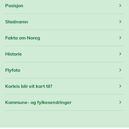
chevron_right
Posisjon
chevron_right
Stadnamn
chevron_right
Fakta om Noreg
chevron_right
Historie
chevron_right
Flyfoto
chevron_right
Korleis blir eit kart til?
chevron_right
Kommune- og fylkesendringer