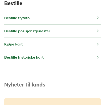
Bestille
chevron_right
Bestille flyfoto
chevron_right
Bestille posisjonstjenester
chevron_right
Kjøpe kart
chevron_right
Bestille historiske kart
Nyheter til lands