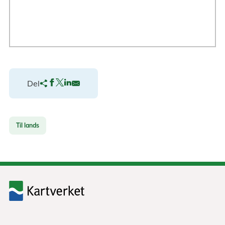
Del
Til lands