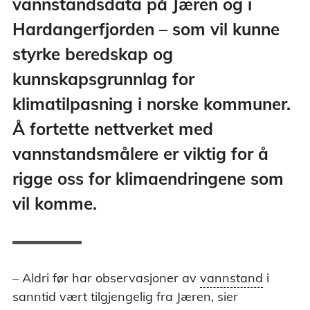
vannstandsdata på Jæren og i
Hardangerfjorden – som vil kunne
styrke beredskap og
kunnskapsgrunnlag for
klimatilpasning i norske kommuner.
Å fortette nettverket med
vannstandsmålere er viktig for å
rigge oss for klimaendringene som
vil komme.
Vannstand - Høyden av vannflata på ett
– Aldri før har observasjoner av
vannstand
i
bestemt sted på et gitt tidspunkt. Havets
sanntid vært tilgjengelig fra Jæren, sier
vannstand påvirkes av tidevann og været 