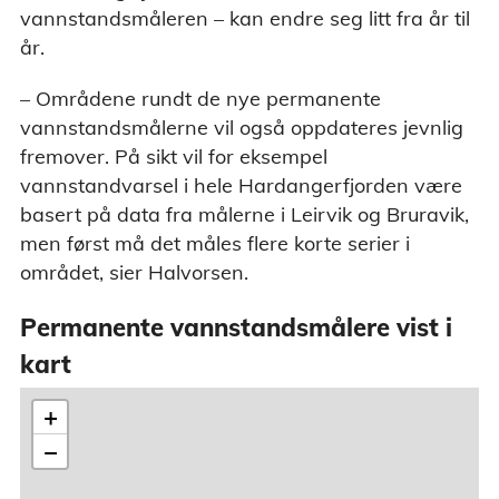
sjelden er lavere, slik at båter ikke går p
vannstandsmåleren – kan endre seg litt fra år til
grunn.
år.
– Områdene rundt de nye permanente
vannstandsmålerne vil også oppdateres jevnlig
fremover. På sikt vil for eksempel
vannstandvarsel i hele Hardangerfjorden være
basert på data fra målerne i Leirvik og Bruravik,
men først må det måles flere korte serier i
området, sier Halvorsen.
Permanente vannstandsmålere vist i
kart
+
−