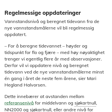
Regelmessige oppdateringer
Vannstandsnivå og beregnet tidevann fra de
nye vannstandsmålerne vil bli regelmessig
oppdatert.
– For å beregne tidevannet – høyder og
tidspunkt for flo og fjære – med høy nøyaktighet
trenger vi egentlig flere år med observasjoner.
Derfor vil vi oppdatere nivå og beregnet
tidevann ved de nye vannstandsmålerne minst
én gang i året de neste fem årene, sier Mari
Hegland Halvorsen.
Dette innebærer at avstanden mellom
Sjøkartnull - Nullnivået i sjøkartene. Dyb
referansenivå
for middelvann og
sjøkartnull
,
sjøkartene har sjøkartnull som referanse
NN2000 og sjøkartnull, eller andre nivå for
Sjøkartnull ligger så lavt at vannstanden