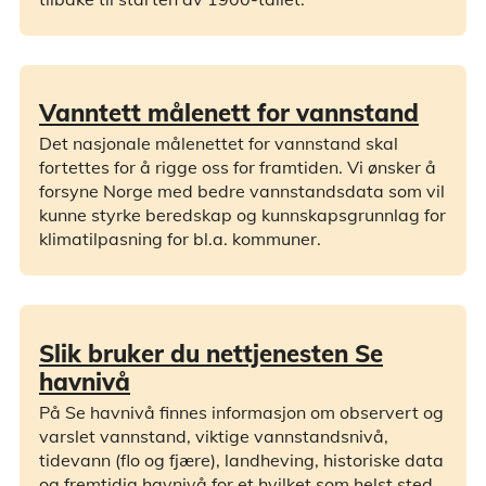
Vanntett målenett for vannstand
Det nasjonale målenettet for vannstand skal
fortettes for å rigge oss for framtiden. Vi ønsker å
forsyne Norge med bedre vannstandsdata som vil
kunne styrke beredskap og kunnskapsgrunnlag for
klimatilpasning for bl.a. kommuner.
Slik bruker du nettjenesten Se
havnivå
På Se havnivå finnes informasjon om observert og
varslet vannstand, viktige vannstandsnivå,
tidevann (flo og fjære), landheving, historiske data
og fremtidig havnivå for et hvilket som helst sted