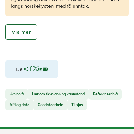
langs norskekysten, med få unntak.
Vis mer
Del
Havnivå
Lær om tidevann og vannstand
Referansenivå
API og data
Geodataarbeid
Til sjøs