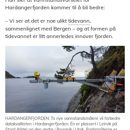
Hardangerfjorden kommer til å bli bedre:
Tidevann - Endringer i vannstanden som
– Vi ser at det er noe ulikt
tidevann
,
skyldes variasjoner i tiltrekkingskreftene fra
sammenlignet med Bergen – og at formen på
månen og sola.
tidevannet er litt annerledes innover fjorden.
HARDANGERFJORDEN: To nye vannstandsmålere vil forbedre
datakvaliteten i Hardangerfjorden. Én er plassert i Leirvik på
Stord (bilde) og den andre i Bruravik i Ulvik. Radarmålerne er