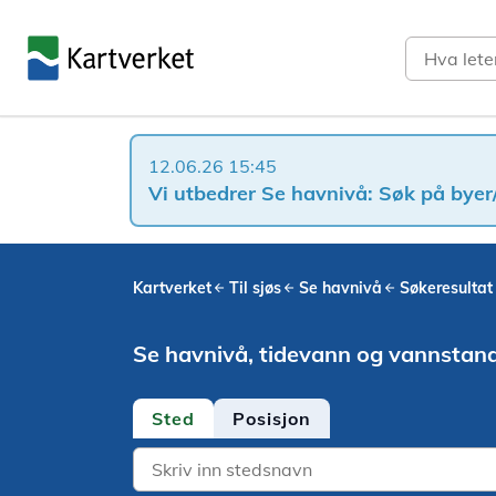
Søk
12.06.26 15:45
Vi utbedrer Se havnivå: Søk på byer/
Kartverket
Til sjøs
Se havnivå
Søkeresultat
Se havnivå, tidevann og vannstan
Sted
Posisjon
Location