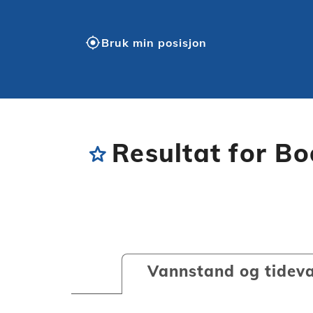
my_location
Bruk min posisjon
Resultat for B
star
Vannstand og tidev