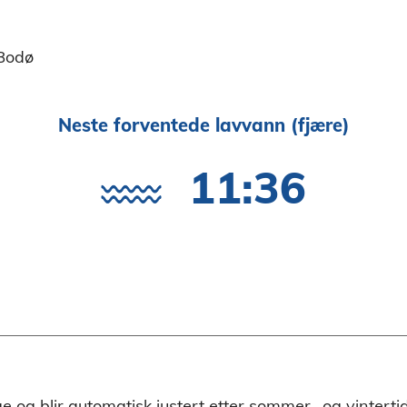
 Bodø
Neste forventede lavvann (fjære)
11:36
rge og blir automatisk justert etter sommer- og vinterti