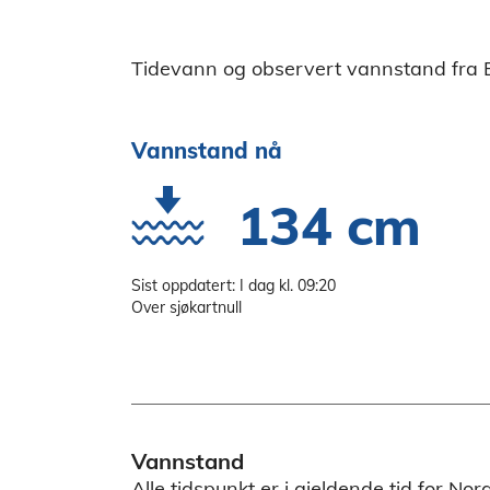
Tidevann og observert vannstand fra
Vannstand nå
134 cm
Sist oppdatert: I dag kl. 09:20
Over sjøkartnull
Vannstand
Alle tidspunkt er i gjeldende tid for No