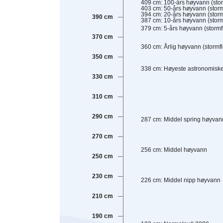
409
cm
:
100-års høyvann (stor
403
cm
:
50-års høyvann (storm
394
cm
:
20-års høyvann (storm
390 cm
387
cm
:
10-års høyvann (storm
379
cm
:
5-års høyvann (stormf
370 cm
360
cm
:
Årlig høyvann (stormfl
350 cm
338
cm
:
Høyeste astronomiske
330 cm
310 cm
290 cm
287
cm
:
Middel spring høyvan
270 cm
256
cm
:
Middel høyvann
250 cm
230 cm
226
cm
:
Middel nipp høyvann
210 cm
190 cm