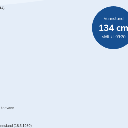
14)
Vannstand
134 c
Målt kl. 09:20
n
 tidevann
annstand
(
18.3.1980
)