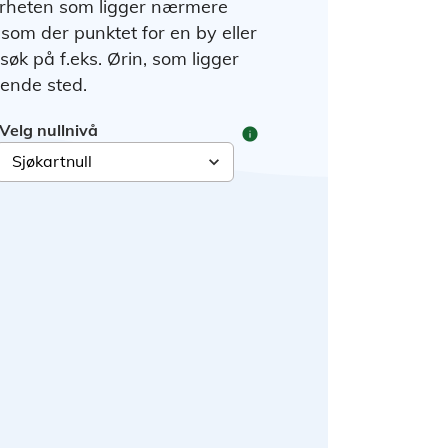
ærheten som ligger nærmere
 som der punktet for en by eller
 søk på f.eks. Ørin, som ligger
gende sted.
Velg nullnivå
info