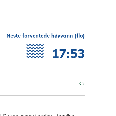
Neste forventede høyvann (flo)
17:53
code
d. Du kan zoome i grafen. I tabellen