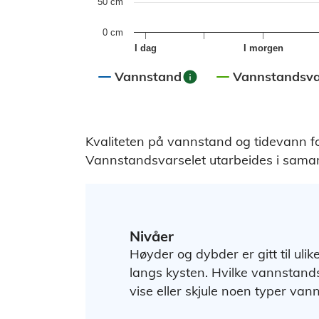
50 cm
0 cm
I dag
I morgen
info
Vannstand
Vannstandsva
End of interactive chart.
Kvaliteten på vannstand og tidevann f
Vannstandsvarselet utarbeides i sam
Nivåer
Høyder og dybder er gitt til ulik
langs kysten. Hvilke vannstands
vise eller skjule noen typer van