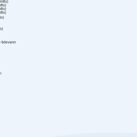
mflo)
flo)
flo)
flo)
lo)
o)
 tidevann
n