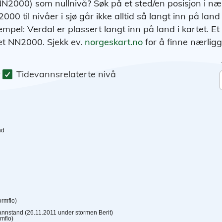
N2000) som nullnivå? Søk på et sted/en posisjon i n
00 til nivåer i sjø går ikke alltid så langt inn på land
sempel: Verdal er plassert langt inn på land i kartet. Et
ået NN2000. Sjekk ev.
norgeskart.no
for å finne nærlig
r
Tidevannsrelaterte nivå
nd
rmflo)
annstand
(
26.11.2011 under stormen Berit
)
mflo)