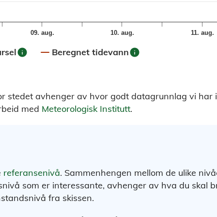
09. aug.
10. aug.
11. aug.
info
info
rsel
Beregnet tidevann
or stedet avhenger av hvor godt datagrunnlag vi har 
arbeid med
Meteorologisk Institutt
.
e
referansenivå
. Sammenhengen mellom de ulike nivåene
nivå som er interessante, avhenger av hva du skal br
nstandsnivå fra skissen.