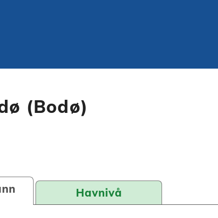
odø (Bodø)
ann
Havnivå