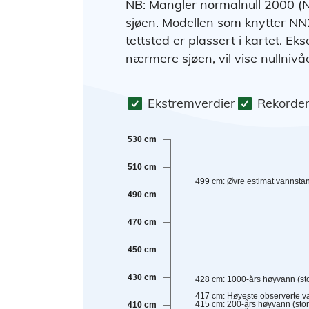
NB: Mangler normalnull 2000 (N
sjøen. Modellen som knytter NN20
tettsted er plassert i kartet. Ek
nærmere sjøen, vil vise nullniv
Ekstremverdier
Rekorde
530 cm
510 cm
499
cm
:
Øvre estimat vannsta
490 cm
470 cm
450 cm
430 cm
428
cm
:
1000-års høyvann (sto
417
cm
:
Høyeste observerte v
415
cm
:
200-års høyvann (stor
410 cm