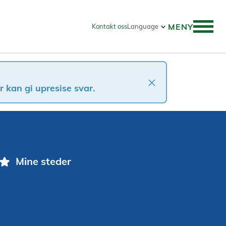
MENY
Kontakt oss
Language
close
 kan gi upresise svar.
star
Mine steder