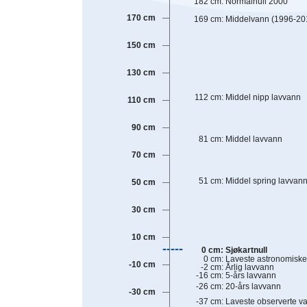
182
cm
:
Normalnull 2000
170 cm
169
cm
:
Middelvann (1996-20
150 cm
130 cm
112
cm
:
Middel nipp lavvann
110 cm
90 cm
81
cm
:
Middel lavvann
70 cm
51
cm
:
Middel spring lavvan
50 cm
30 cm
10 cm
0
cm
:
Sjøkartnull
0
cm
:
Laveste astronomiske
-10 cm
-2
cm
:
Årlig lavvann
-16
cm
:
5-års lavvann
-26
cm
:
20-års lavvann
-30 cm
-37
cm
:
Laveste observerte v