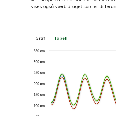
vises også værbidraget som er differ
Graf
Tabell
Chart
350 cm
Combination chart with 6 data series.
300 cm
The chart has 1 X axis displaying Time. D
250 cm
The chart has 1 Y axis displaying values. D
200 cm
150 cm
100 cm