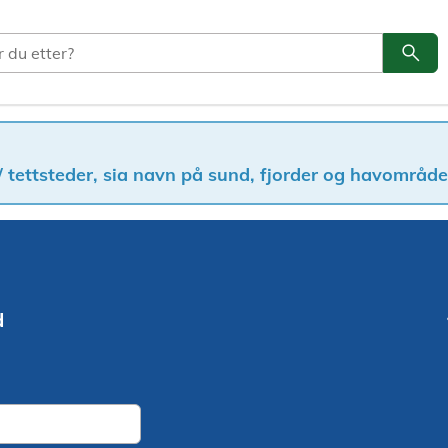
search
Søk
 tettsteder, sia navn på sund, fjorder og havområder
d