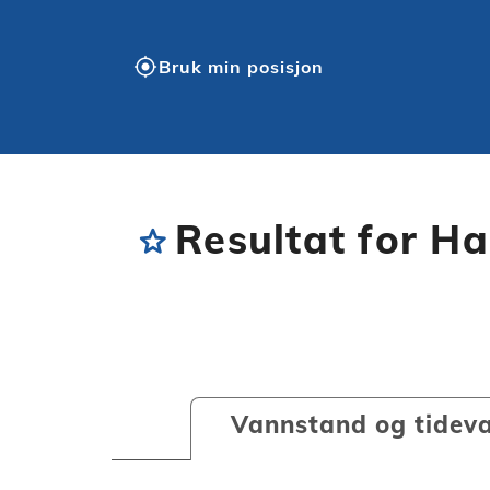
my_location
Bruk min posisjon
Resultat for H
star
Vannstand og tidev