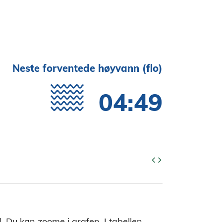
Neste forventede høyvann (flo)
04:49
code
d. Du kan zoome i grafen. I tabellen