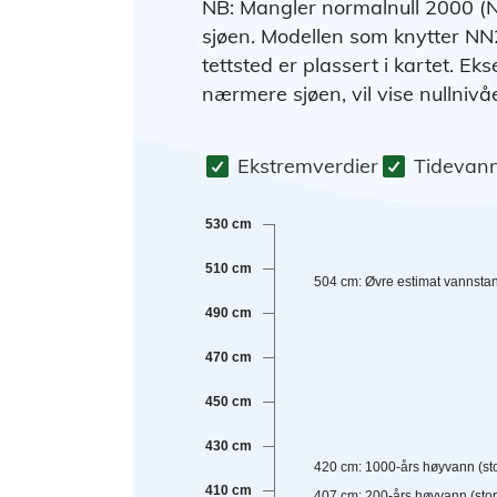
NB: Mangler normalnull 2000 (N
sjøen. Modellen som knytter NN20
tettsted er plassert i kartet. Ek
nærmere sjøen, vil vise nullniv
Ekstremverdier
Tidevann
530 cm
510 cm
504
cm
:
Øvre estimat vannsta
490 cm
470 cm
450 cm
430 cm
420
cm
:
1000-års høyvann (sto
410 cm
407
cm
:
200-års høyvann (stor