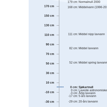
179
cm
:
Normalnull 2000
170 cm
168
cm
:
Middelvann (1996-20
150 cm
130 cm
111
cm
:
Middel nipp lavvann
110 cm
90 cm
82
cm
:
Middel lavvann
70 cm
52
cm
:
Middel spring lavvan
50 cm
30 cm
10 cm
0
cm
:
Sjøkartnull
0
cm
:
Laveste astronomiske
-10 cm
-3
cm
:
Årlig lavvann
-17
cm
:
5-års lavvann
-29
cm
:
20-års lavvann
-30 cm