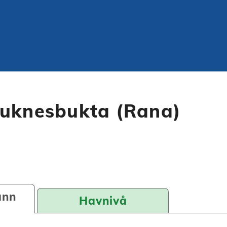
auknesbukta (Rana)
ann
Havnivå