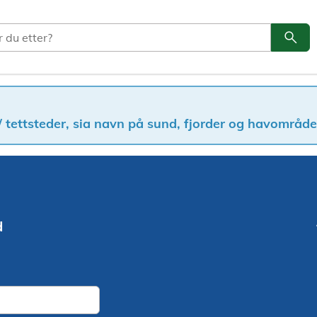
search
Søk
 tettsteder, sia navn på sund, fjorder og havområder
d