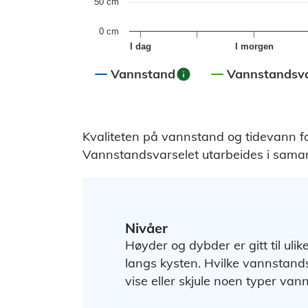
50 cm
0 cm
I dag
I morgen
info
Vannstand
Vannstandsva
End of interactive chart.
Kvaliteten på vannstand og tidevann f
Vannstandsvarselet utarbeides i sam
Nivåer
Høyder og dybder er gitt til ulik
langs kysten. Hvilke vannstands
vise eller skjule noen typer van