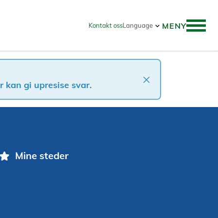
MENY
Kontakt oss
Language
close
 kan gi upresise svar.
star
Mine steder