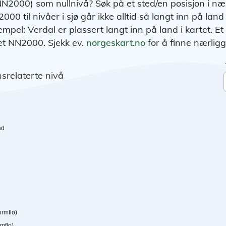
N2000) som nullnivå? Søk på et sted/en posisjon i n
00 til nivåer i sjø går ikke alltid så langt inn på land
sempel: Verdal er plassert langt inn på land i kartet. Et
ået NN2000. Sjekk ev.
norgeskart.no
for å finne nærlig
srelaterte nivå
nd
rmflo)
mflo)