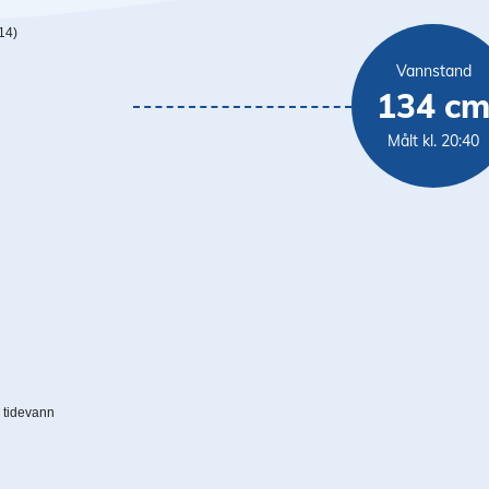
14)
Vannstand
134 c
Målt kl. 20:40
n
 tidevann