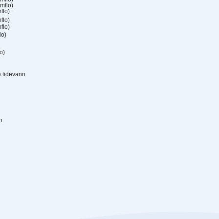
mflo)
flo)
flo)
flo)
lo)
o)
 tidevann
n