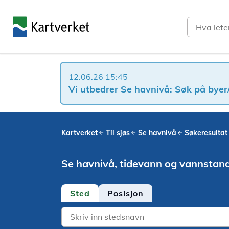
Søk
12.06.26 15:45
Vi utbedrer Se havnivå: Søk på byer/
Kartverket
Til sjøs
Se havnivå
Søkeresultat
Se havnivå, tidevann og vannstan
Sted
Posisjon
Location