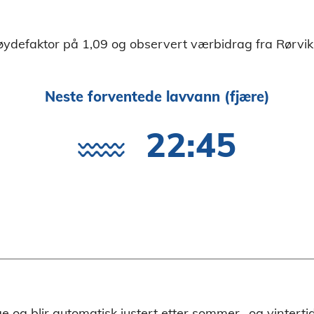
øydefaktor på 1,09 og observert værbidrag fra Rørvik
Neste forventede lavvann (fjære)
22:45
rge og blir automatisk justert etter sommer- og vinterti