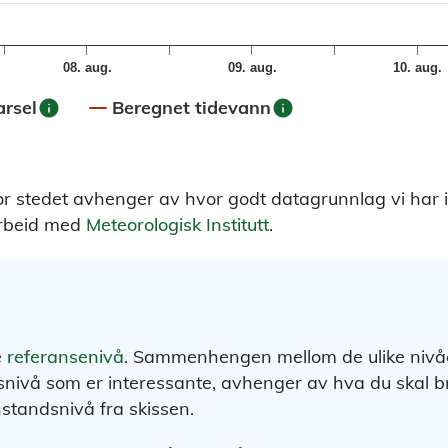
08. aug.
09. aug.
10. aug.
info
info
rsel
Beregnet tidevann
or stedet avhenger av hvor godt datagrunnlag vi har 
arbeid med
Meteorologisk Institutt
.
e
referansenivå
. Sammenhengen mellom de ulike nivåene
nivå som er interessante, avhenger av hva du skal br
nstandsnivå fra skissen.