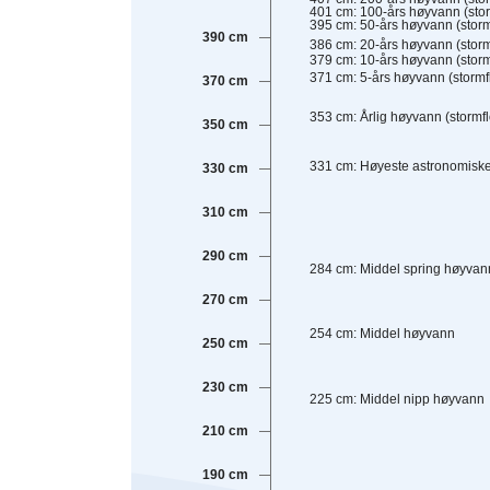
401
cm
:
100-års høyvann (stor
395
cm
:
50-års høyvann (storm
390 cm
386
cm
:
20-års høyvann (storm
379
cm
:
10-års høyvann (storm
371
cm
:
5-års høyvann (stormf
370 cm
353
cm
:
Årlig høyvann (stormfl
350 cm
331
cm
:
Høyeste astronomiske
330 cm
310 cm
290 cm
284
cm
:
Middel spring høyvan
270 cm
254
cm
:
Middel høyvann
250 cm
230 cm
225
cm
:
Middel nipp høyvann
210 cm
190 cm