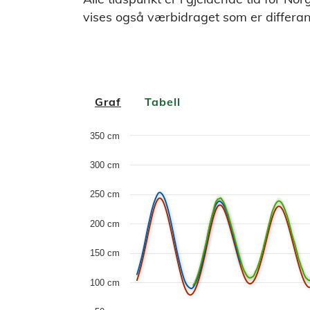
vises også værbidraget som er differ
Graf
Tabell
Chart
350 cm
Combination chart with 6 data series.
300 cm
The chart has 1 X axis displaying Time. D
250 cm
The chart has 1 Y axis displaying values. D
200 cm
150 cm
100 cm