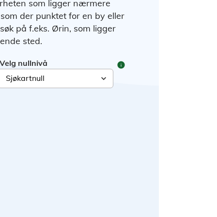
ærheten som ligger nærmere
 som der punktet for en by eller
 søk på f.eks. Ørin, som ligger
gende sted.
Velg nullnivå
info