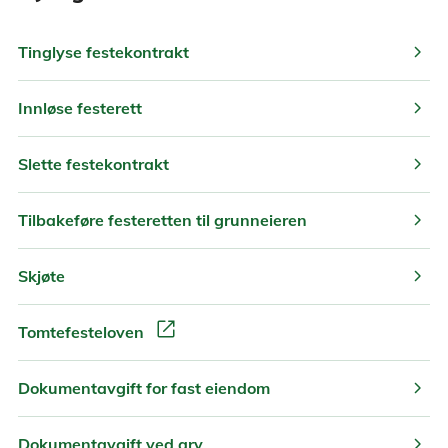
chevron_right
Tinglyse festekontrakt
chevron_right
Innløse festerett
chevron_right
Slette festekontrakt
chevron_right
Tilbakeføre festeretten til grunneieren
chevron_right
Skjøte
open_in_new
Tomtefesteloven
chevron_right
Dokumentavgift for fast eiendom
chevron_right
Dokumentavgift ved arv