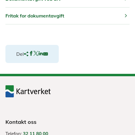
chevron_right
Fritak for dokumentavgift
Del
Kontakt oss
Telefon:
32 11 80 00