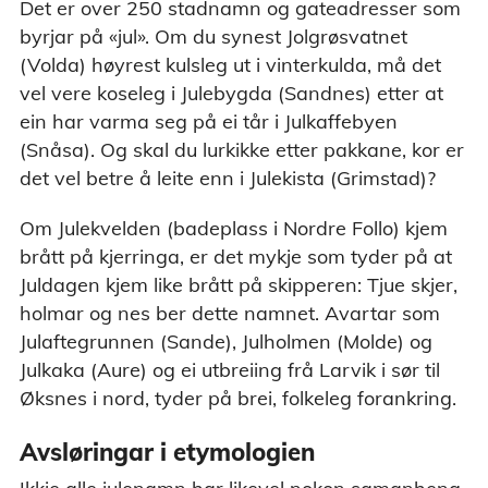
Det er over 250 stadnamn og gateadresser som
byrjar på «jul». Om du synest Jolgrøsvatnet
(Volda) høyrest kulsleg ut i vinterkulda, må det
vel vere koseleg i Julebygda (Sandnes) etter at
ein har varma seg på ei tår i Julkaffebyen
(Snåsa). Og skal du lurkikke etter pakkane, kor er
det vel betre å leite enn i Julekista (Grimstad)?
Om Julekvelden (badeplass i Nordre Follo) kjem
brått på kjerringa, er det mykje som tyder på at
Juldagen kjem like brått på skipperen: Tjue skjer,
holmar og nes ber dette namnet. Avartar som
Julaftegrunnen (Sande), Julholmen (Molde) og
Julkaka (Aure) og ei utbreiing frå Larvik i sør til
Øksnes i nord, tyder på brei, folkeleg forankring.
Avsløringar i etymologien