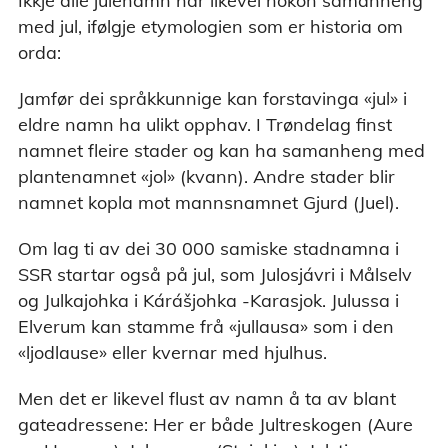
Ikkje alle julenamn har likevel nokon samanheng
med jul, ifølgje etymologien som er historia om
orda:
Jamfør dei språkkunnige kan forstavinga «jul» i
eldre namn ha ulikt opphav. I Trøndelag finst
namnet fleire stader og kan ha samanheng med
plantenamnet «jol» (kvann). Andre stader blir
namnet kopla mot mannsnamnet Gjurd (Juel).
Om lag ti av dei 30 000 samiske stadnamna i
SSR startar også på jul, som Julosjávri i Målselv
og Julkajohka i Kárášjohka -Karasjok. Julussa i
Elverum kan stamme frå «jullausa» som i den
«ljodlause» eller kvernar med hjulhus.
Men det er likevel flust av namn å ta av blant
gateadressene: Her er både Jultreskogen (Aure