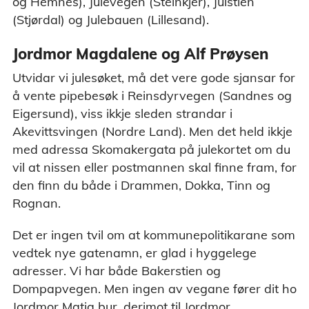
og Hemnes), Julevegen (Steinkjer), Julstien
(Stjørdal) og Julebauen (Lillesand).
Jordmor Magdalene og Alf Prøysen
Utvidar vi julesøket, må det vere gode sjansar for
å vente pipebesøk i Reinsdyrvegen (Sandnes og
Eigersund), viss ikkje sleden strandar i
Akevittsvingen (Nordre Land). Men det held ikkje
med adressa Skomakergata på julekortet om du
vil at nissen eller postmannen skal finne fram, for
den finn du både i Drammen, Dokka, Tinn og
Rognan.
Det er ingen tvil om at kommunepolitikarane som
vedtek nye gatenamn, er glad i hyggelege
adresser. Vi har både Bakerstien og
Dompapvegen. Men ingen av vegane fører dit ho
Jordmor Matja bur, derimot til Jordmor