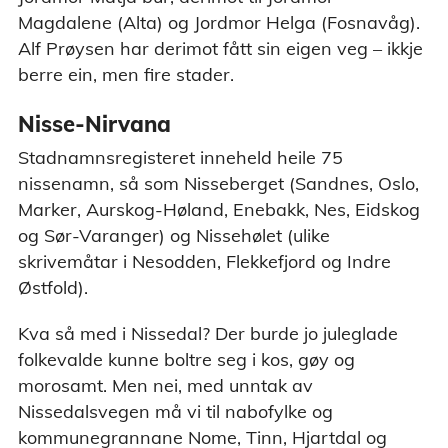
Magdalene (Alta) og Jordmor Helga (Fosnavåg).
Alf Prøysen har derimot fått sin eigen veg – ikkje
berre ein, men fire stader.
Nisse-Nirvana
Stadnamnsregisteret inneheld heile 75
nissenamn, så som Nisseberget (Sandnes, Oslo,
Marker, Aurskog-Høland, Enebakk, Nes, Eidskog
og Sør-Varanger) og Nissehølet (ulike
skrivemåtar i Nesodden, Flekkefjord og Indre
Østfold).
Kva så med i Nissedal? Der burde jo juleglade
folkevalde kunne boltre seg i kos, gøy og
morosamt. Men nei, med unntak av
Nissedalsvegen må vi til nabofylke og
kommunegrannane Nome, Tinn, Hjartdal og