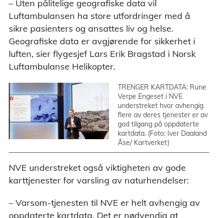
– Uten pålitelige geografiske data vil
Luftambulansen ha store utfordringer med å
sikre pasienters og ansattes liv og helse.
Geografiske data er avgjørende for sikkerhet i
luften, sier flygesjef Lars Erik Bragstad i Norsk
Luftambulanse Helikopter.
TRENGER KARTDATA: Rune
Verpe Engeset i NVE
understreket hvor avhengig
flere av deres tjenester er av
god tilgang på oppdaterte
kartdata. (Foto: Iver Daaland
Åse/ Kartverket)
NVE understreket også viktigheten av gode
karttjenester for varsling av naturhendelser:
– Varsom-tjenesten til NVE er helt avhengig av
oppdaterte kartdata. Det er nødvendig at