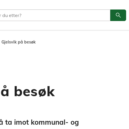
search
Søk
 Gjelsvik på besøk
på besøk
 å ta imot kommunal- og