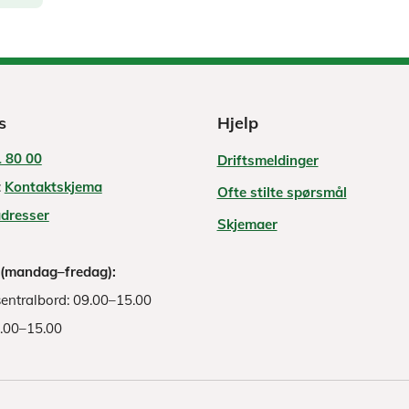
s
Hjelp
 80 00
Driftsmeldinger
:
Kontaktskjema
Ofte stilte spørsmål
adresser
Skjemaer
 (mandag–fredag):
entralbord: 09.00–15.00
8.00–15.00