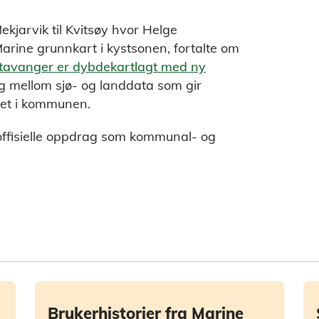
ekjarvik til Kvitsøy hvor Helge
Marine grunnkart i kystsonen, fortalte om
Stavanger er dybdekartlagt med ny
g mellom sjø- og landdata som gir
pet i kommunen.
e offisielle oppdrag som kommunal- og
Brukerhistorier fra Marine