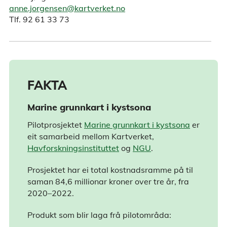
anne.jorgensen@kartverket.no
Tlf. 92 61 33 73
FAKTA
Marine grunnkart i kystsona
Pilotprosjektet
Marine grunnkart i kystsona
er
eit samarbeid mellom Kartverket,
Havforskningsinstituttet
og
NGU
.
Prosjektet har ei total kostnadsramme på til
saman 84,6 millionar kroner over tre år, fra
2020–2022.
Produkt som blir laga frå pilotområda: