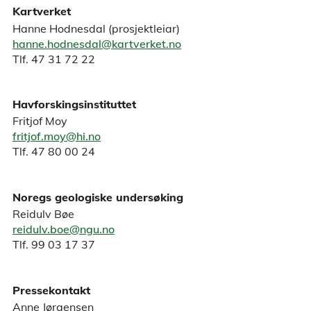
Kartverket
Hanne Hodnesdal (prosjektleiar)
hanne.hodnesdal@kartverket.no
Tlf. 47 31 72 22
Havforskingsinstituttet
Fritjof Moy
fritjof.moy@hi.no
Tlf. 47 80 00 24
Noregs geologiske undersøking
Reidulv Bøe
reidulv.boe@ngu.no
Tlf. 99 03 17 37
Pressekontakt
Anne Jørgensen