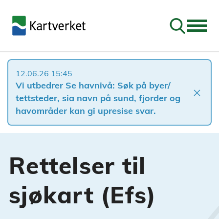
Søk
12.06.26 15:45
Vi utbedrer Se havnivå: Søk på byer/
close
tettsteder, sia navn på sund, fjorder og
havområder kan gi upresise svar.
Rettelser til
sjøkart (Efs)