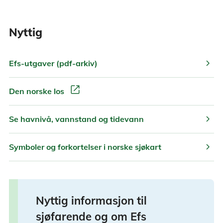
Nyttig
chevron_right
Efs-utgaver (pdf-arkiv)
open_in_new
Den norske los
chevron_right
Se havnivå, vannstand og tidevann
chevron_right
Symboler og forkortelser i norske sjøkart
Nyttig informasjon til
sjøfarende og om Efs