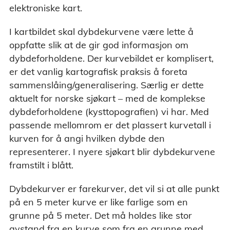
elektroniske kart.
I kartbildet skal dybdekurvene være lette å
oppfatte slik at de gir god informasjon om
dybdeforholdene. Der kurvebildet er komplisert,
er det vanlig kartografisk praksis å foreta
sammenslåing/generalisering. Særlig er dette
aktuelt for norske sjøkart – med de komplekse
dybdeforholdene (kysttopografien) vi har. Med
passende mellomrom er det plassert kurvetall i
kurven for å angi hvilken dybde den
representerer. I nyere sjøkart blir dybdekurvene
framstilt i blått.
Dybdekurver er farekurver, det vil si at alle punkt
på en 5 meter kurve er like farlige som en
grunne på 5 meter. Det må holdes like stor
avstand fra en kurve som fra en grunne med