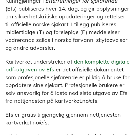
Kunngjøringer i
Etterretninger for sjøfarende
(Efs) publiseres hver 14. dag, og gir opplysninger
om sikkerhetskritiske oppdateringer og rettelser
til offisielle norske sjøkart. I tillegg publiseres
midlertidige (T) og foreløpige (P) meddelelser
vedrørende seilas i norske farvann, skyteøvelser
og andre advarsler.
Kartverket understreker at
den komplette digitale
pdf-utgaven av Efs
er det offisielle dokumentet
som profesjonelle sjøfarende er pliktig å bruke for
oppdatere sine sjøkart. Profesjonelle brukere er
selv ansvarlig for å laste ned siste utgave av Efs
fra nettjenesten på kartverket.no/efs.
Efs er gratis tilgjengelig gjennom nettjenesten
kartverket.no/efs.