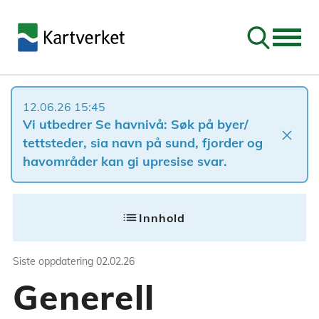
Søk
12.06.26 15:45
Vi utbedrer Se havnivå: Søk på byer/
close
tettsteder, sia navn på sund, fjorder og
havområder kan gi upresise svar.
Siste oppdatering
02.02.26
list
Innhold
Generell informasjo
Siste oppdatering
02.02.26
Generell
Denne håndboka er et nyttig hjelpemidd