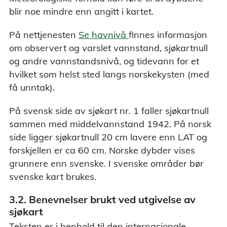
blir noe mindre enn angitt i kartet.
På nettjenesten
Se havnivå
finnes informasjon
om observert og varslet vannstand, sjøkartnull
og andre vannstandsnivå, og tidevann for et
hvilket som helst sted langs norskekysten (med
få unntak).
På svensk side av sjøkart nr. 1 faller sjøkartnull
sammen med middelvannstand 1942. På norsk
side ligger sjøkartnull 20 cm lavere enn LAT og
forskjellen er ca 60 cm. Norske dybder vises
grunnere enn svenske. I svenske områder bør
svenske kart brukes.
3.2. Benevnelser brukt ved utgivelse av
sjøkart
Teksten er i henhold til den internasjonale