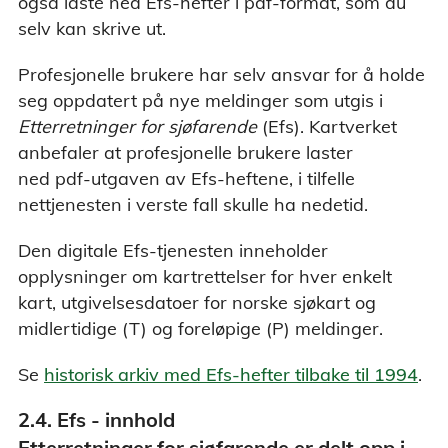
også laste ned Efs-hefter i pdf-format, som du
selv kan skrive ut.
Profesjonelle brukere har selv ansvar for å holde
seg oppdatert på nye meldinger som utgis i
Etterretninger for sjøfarende
(Efs). Kartverket
anbefaler at profesjonelle brukere laster
ned pdf-utgaven av Efs-heftene, i tilfelle
nettjenesten i verste fall skulle ha nedetid.
Den digitale Efs-tjenesten inneholder
opplysninger om kartrettelser for hver enkelt
kart, utgivelsesdatoer for norske sjøkart og
midlertidige (T) og foreløpige (P) meldinger.
Se
historisk arkiv med Efs-hefter tilbake til 1994
.
2.4. Efs - innhold
Etterretninger for sjøfarende er delt opp i