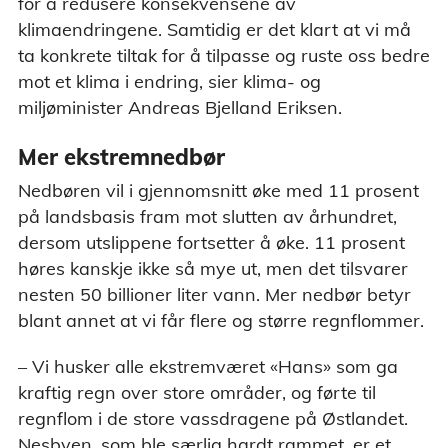
for å redusere konsekvensene av
klimaendringene. Samtidig er det klart at vi må
ta konkrete tiltak for å tilpasse og ruste oss bedre
mot et klima i endring, sier klima- og
miljøminister Andreas Bjelland Eriksen.
Mer ekstremnedbør
Nedbøren vil i gjennomsnitt øke med 11 prosent
på landsbasis fram mot slutten av århundret,
dersom utslippene fortsetter å øke. 11 prosent
høres kanskje ikke så mye ut, men det tilsvarer
nesten 50 billioner liter vann. Mer nedbør betyr
blant annet at vi får flere og større regnflommer.
– Vi husker alle ekstremværet «Hans» som ga
kraftig regn over store områder, og førte til
regnflom i de store vassdragene på Østlandet.
Nesbyen, som ble særlig hardt rammet, er et