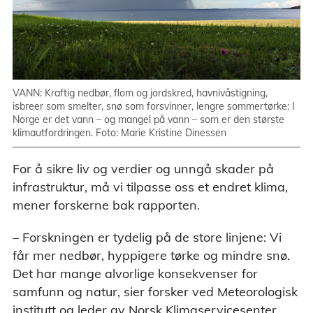
VANN: Kraftig nedbør, flom og jordskred, havnivåstigning,
isbreer som smelter, snø som forsvinner, lengre sommertørke: I
Norge er det vann – og mangel på vann – som er den største
klimautfordringen. Foto: Marie Kristine Dinessen
For å sikre liv og verdier og unngå skader på
infrastruktur, må vi tilpasse oss et endret klima,
mener forskerne bak rapporten.
– Forskningen er tydelig på de store linjene: Vi
får mer nedbør, hyppigere tørke og mindre snø.
Det har mange alvorlige konsekvenser for
samfunn og natur, sier forsker ved Meteorologisk
institutt og leder av Norsk Klimaservicesenter,