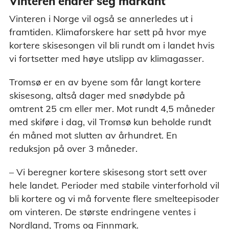
Vinteren endrer seg markant
Vinteren i Norge vil også se annerledes ut i
framtiden. Klimaforskere har sett på hvor mye
kortere skisesongen vil bli rundt om i landet hvis
vi fortsetter med høye utslipp av klimagasser.
Tromsø er en av byene som får langt kortere
skisesong, altså dager med snødybde på
omtrent 25 cm eller mer. Mot rundt 4,5 måneder
med skiføre i dag, vil Tromsø kun beholde rundt
én måned mot slutten av århundret. En
reduksjon på over 3 måneder.
– Vi beregner kortere skisesong stort sett over
hele landet. Perioder med stabile vinterforhold vil
bli kortere og vi må forvente flere smelteepisoder
om vinteren. De største endringene ventes i
Nordland, Troms og Finnmark.