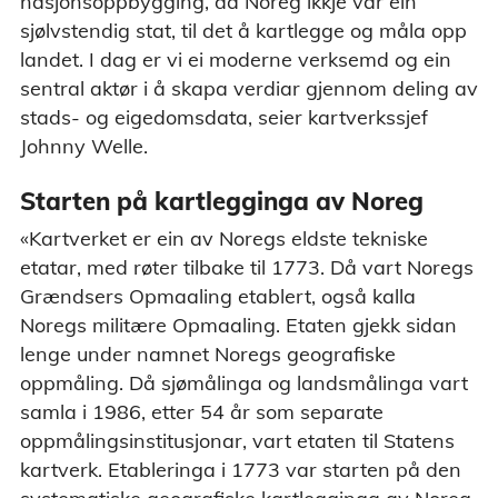
nasjonsoppbygging, då Noreg ikkje var ein
sjølvstendig stat, til det å kartlegge og måla opp
landet. I dag er vi ei moderne verksemd og ein
sentral aktør i å skapa verdiar gjennom deling av
stads- og eigedomsdata, seier kartverkssjef
Johnny Welle.
Starten på kartlegginga av Noreg
«Kartverket er ein av Noregs eldste tekniske
etatar, med røter tilbake til 1773. Då vart Noregs
Grændsers Opmaaling etablert, også kalla
Noregs militære Opmaaling. Etaten gjekk sidan
lenge under namnet Noregs geografiske
oppmåling. Då sjømålinga og landsmålinga vart
samla i 1986, etter 54 år som separate
oppmålingsinstitusjonar, vart etaten til Statens
kartverk. Etableringa i 1773 var starten på den