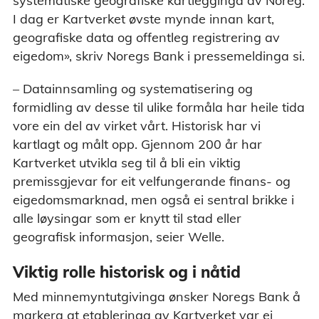
systematiske geografiske kartlegginga av Noreg.
I dag er Kartverket øvste mynde innan kart,
geografiske data og offentleg registrering av
eigedom», skriv Noregs Bank i pressemeldinga si.
– Datainnsamling og systematisering og
formidling av desse til ulike formåla har heile tida
vore ein del av virket vårt. Historisk har vi
kartlagt og målt opp. Gjennom 200 år har
Kartverket utvikla seg til å bli ein viktig
premissgjevar for eit velfungerande finans- og
eigedomsmarknad, men også ei sentral brikke i
alle løysingar som er knytt til stad eller
geografisk informasjon, seier Welle.
Viktig rolle historisk og i nåtid
Med minnemyntutgivinga ønsker Noregs Bank å
markera at etableringa av Kartverket var ei