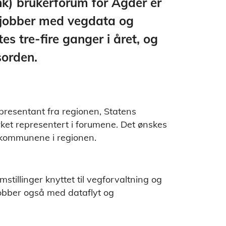
) brukerforum for Agder er
 jobber med vegdata og
 tre-fire ganger i året, og
sorden.
esentant fra regionen, Statens
et representert i forumene. Det ønskes
a kommunene i regionen.
stillinger knyttet til vegforvaltning og
jobber også med dataflyt og