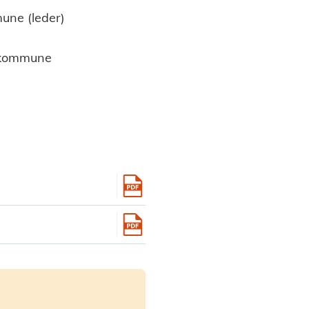
ne (leder)
eskommune