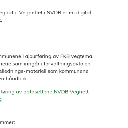
gdata. Vegnettet i NVDB er en digital
.
ommunene i ajourføring av FKB vegtema.
ene som inngår i forvaltningsavtalen
veilednings-materiell som kommunene
 en håndbok:
ourføring av datasettene NVDB Vegnett
g
emmer: