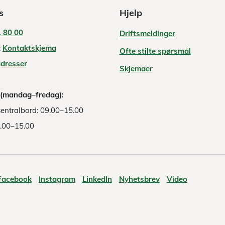
s
Hjelp
 80 00
Driftsmeldinger
:
Kontaktskjema
Ofte stilte spørsmål
adresser
Skjemaer
 (mandag–fredag):
entralbord: 09.00–15.00
8.00–15.00
Facebook
Instagram
LinkedIn
Nyhetsbrev
Video