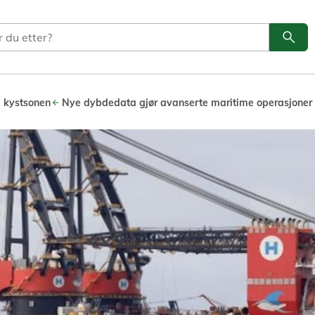
search
Søk
i kystsonen
Nye dybdedata gjør avanserte maritime operasjoner