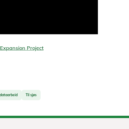
 Expansion Project
dataarbeid
Til sjøs