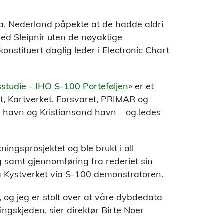
a, Nederland påpekte at de hadde aldri
d Sleipnir uten de nøyaktige
konstituert daglig leder i Electronic Chart
studie - IHO S-100 Porteføljen
» er et
, Kartverket, Forsvaret, PRIMAR og
ger havn og Kristiansand havn – og ledes
ningsprosjektet og ble brukt i all
g samt gjennomføring fra rederiet sin
a Kystverket via S-100 demonstratoren.
, og jeg er stolt over at våre dybdedata
ringskjeden, sier direktør Birte Noer