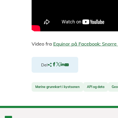
Video fra
Equinor på Facebook: Snorre
Del
Marine grunnkart i kystsonen
API og data
Geo