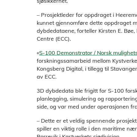
sjøsikkerhet.
– Prosjektleder for oppdraget i Heerem
kunnet gjennomføre dette oppdraget me
dybdedataene, forteller Kirsten E. Bøe, 
Centre (ECC).
«
S-100 Demonstrator / Norsk mulighets
forskningssamarbeid mellom Kystverket
Kongsberg Digital, i tillegg til Stavan
av ECC.
3D dybdedata ble frigitt for S-100 forsk
planlegging, simulering og rapporterin
side, og var med under operasjonen fr
– Dette er et veldig spennende prosjekt
spiller en viktig rolle i den maritime næ
Borrevik i Kartverkets sjødivisjon.