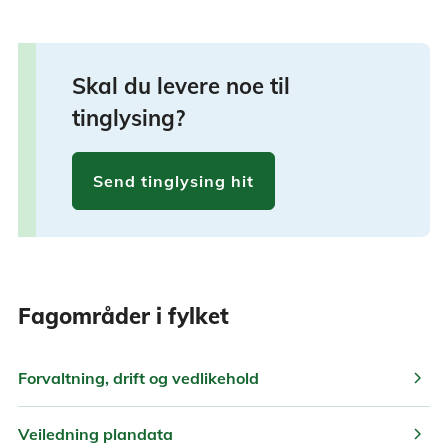
Skal du levere noe til
tinglysing?
Send tinglysing hit
Fagområder i fylket
chevron_right
Forvaltning, drift og vedlikehold
chevron_right
Veiledning plandata