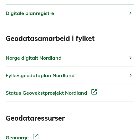
chevron_right
Digitale planregistre
Geodatasamarbeid i fylket
chevron_right
Norge digitalt Nordland
chevron_right
Fylkesgeodataplan Nordland
open_in_new
Status Geovekstprosjekt Nordland
Geodataressurser
open_in_new
Geonorge