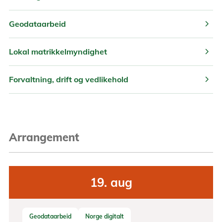
chevron_right
Geodataarbeid
chevron_right
Lokal matrikkelmyndighet
chevron_right
Forvaltning, drift og vedlikehold
Arrangement
19.
aug
Geodataarbeid
Norge digitalt