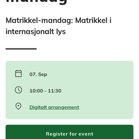
Matrikkel-mandag: Matrikkel i
internasjonalt lys
calendar_today
07. Sep
schedule
10:00 - 11:30
location_on
Digitalt arrangement
Register for event