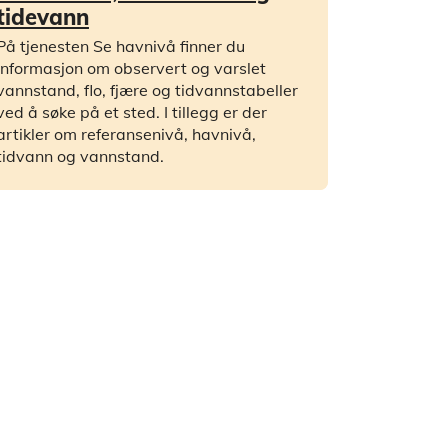
tidevann
På tjenesten Se havnivå finner du
informasjon om observert og varslet
vannstand, flo, fjære og tidvannstabeller
ved å søke på et sted. I tillegg er der
artikler om referansenivå, havnivå,
tidvann og vannstand.