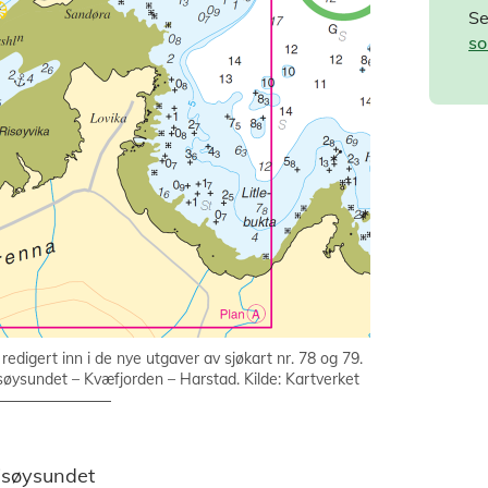
Se
so
digert inn i de nye utgaver av sjøkart nr. 78 og 79.
isøysundet – Kvæfjorden – Harstad. Kilde: Kartverket
isøysundet