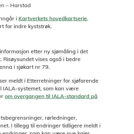
en – Harstad
inngår i
Kartverkets hovedkartserie
.
t for indre kyststrøk.
nformasjon etter ny sjømåling i det
 Risøysundet vises også i bedre
enna i sjøkart nr 79.
er meldt i Etterretninger for sjøfarende
 til IALA-systemet, som kan være
er
om overgangen til IALA-standard på
rtsbegrensninger, rørledninger,
t. I tillegg til endringer tidligere meldt i
e endringer, som kan være nye kaier,