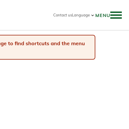
MENU
Contact us
Language
 search
page to find shortcuts and the menu