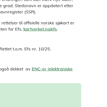
e grad. Stedsnavn er oppdatert etter
navnregister (SSR).
ettelser til offisielle norske sjøkart er
sten for Efs,
kartverket.no/efs
.
ttet t.o.m. Efs nr. 10/25.
 også dekket av
ENC-er (elektroniske