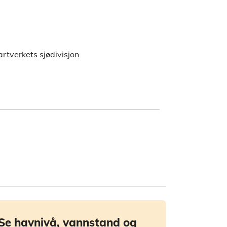
rtverkets sjødivisjon
Se havnivå, vannstand og