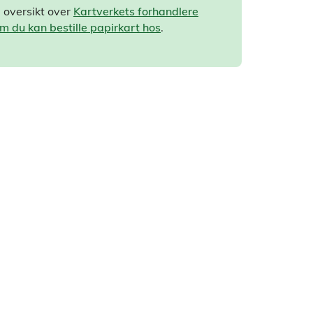
 oversikt over
Kartverkets forhandlere
m du kan bestille papirkart hos
.