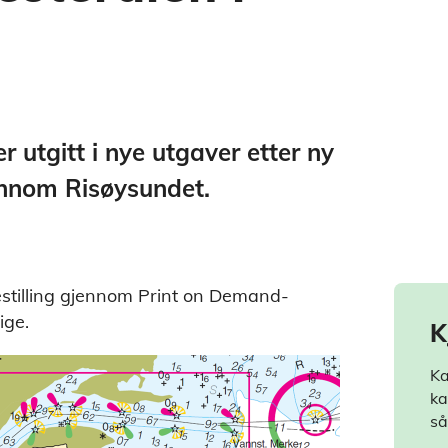
r utgitt i nye utgaver etter ny
ennom Risøysundet.
estilling gjennom Print on Demand-
ige.
K
Ka
ka
så