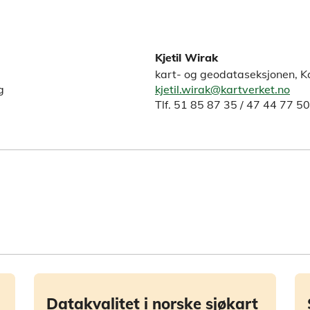
Kjetil Wirak
kart- og geodataseksjonen, Ka
g
kjetil.wirak@kartverket.no
Tlf. 51 85 87 35 / 47 44 77 50
Datakvalitet i norske sjøkart