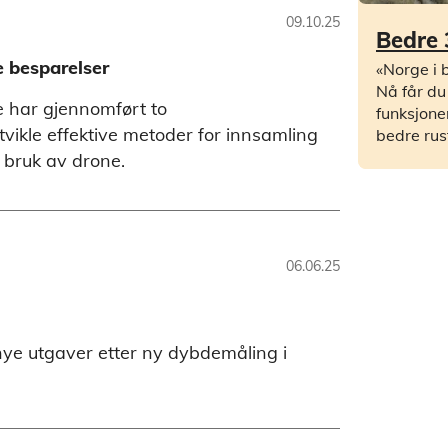
09.10.25
Bedre 
 besparelser
«Norge i b
Nå får du
 har gjennomført to
funksjone
tvikle effektive metoder for innsamling
bedre rus
 bruk av drone.
06.06.25
 nye utgaver etter ny dybdemåling i