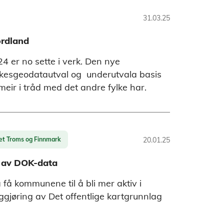
31.03.25
ordland
 er no sette i verk. Den nye
ylkesgeodatautval og underutvala basis
eir i tråd med det andre fylke har.
et Troms og Finnmark
20.01.25
g av DOK-data
å kommunene til å bli mer aktiv i
ggjøring av Det offentlige kartgrunnlag