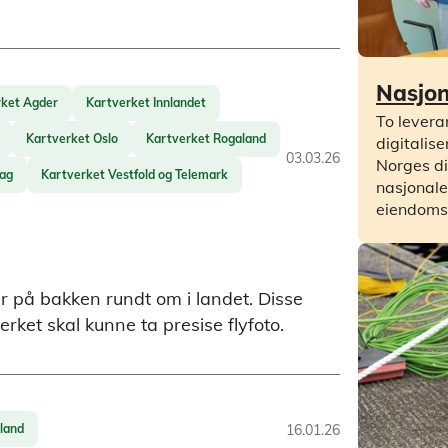
Nasjona
rket Agder
Kartverket Innlandet
To levera
Kartverket Oslo
Kartverket Rogaland
digitalis
03.03.26
Norges di
lag
Kartverket Vestfold og Telemark
nasjonale
eiendoms
er på bakken rundt om i landet. Disse
rket skal kunne ta presise flyfoto.
land
16.01.26