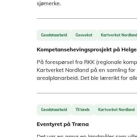
sjømerke.
Geodataarbeid
Geovekst
Kartverket Nordlan
Kompetansehevingsprosjekt på Helge
På forespørsel fra RKK (regionale kompe
Kartverket Nordland på en samling for 
arealplanarbeid. Det ble lærerikt for all
Geodataarbeid
Til lands
Kartverket Nordland
Eventyret på Træna
Det var en gang en landmåler som ville