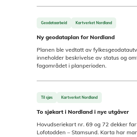
Geodataarbeid
Kartverket Nordland
Ny geodataplan for Nordland
Planen ble vedtatt av fylkesgeodatautv
inneholder beskrivelse av status og omf
fagområdet i planperioden.
Til sjøs
Kartverket Nordland
To sjøkart i Nordland i nye utgåver
Hovudseriekart nr. 69 og 72 dekker far
Lofotodden – Stamsund. Karta har man