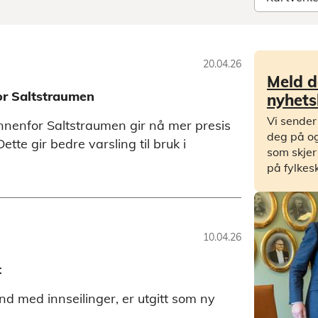
20.04.26
Meld d
or Saltstraumen
nyhets
Vi sender
nenfor Saltstraumen gir nå mer presis
deg på og
te gir bedre varsling til bruk i
som skjer
på fylkes
10.04.26
t
 med innseilinger, er utgitt som ny