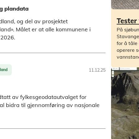
og plandata
Tester
land, og del av prosjektet
nd». Målet er at alle kommunene i
På sjøbun
Stavanger
v 2026.
for å tåle
operere s
vannstan
land
11.12.25
tatt av fylkesgeodatautvalget for
l bidra til gjennomføring av nasjonale