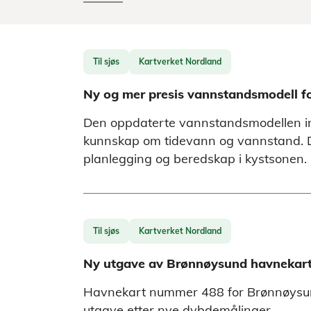
Til sjøs
Kartverket Nordland
Ny og mer presis vannstandsmodell f
Den oppdaterte vannstandsmodellen in
kunnskap om tidevann og vannstand. Det
planlegging og beredskap i kystsonen.
Til sjøs
Kartverket Nordland
Ny utgave av Brønnøysund havnekar
Havnekart nummer 488 for Brønnøysund
utgave etter nye dybdemålinger.