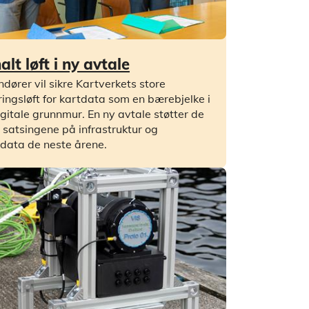
lt løft i ny avtale
ndører vil sikre Kartverkets store
eringsløft for kartdata som en bærebjelke i
gitale grunnmur. En ny avtale støtter de
 satsingene på infrastruktur og
data de neste årene.