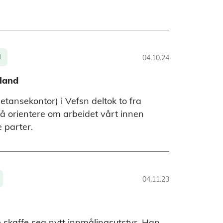
d
04.10.24
land
tansekontor) i Vefsn deltok to fra
å orientere om arbeidet vårt innen
e parter.
04.11.23
 skaffe seg nytt innmålingsutstyr. Han