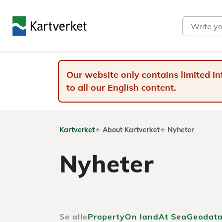
Search
Our website only contains limited in
to all our English content.
Kartverket
About Kartverket
Nyheter
Nyheter
Se alle
Property
On land
At Sea
Geodata