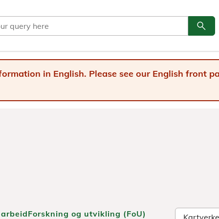
search
Go to
formation in English. Please see our English front 
arbeid
Forskning og utvikling (FoU)