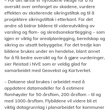
– For det første er flyfotoene viktige for å få
oversikt over omfanget av skadene, vurdere
effekten av eksiterende sikringstiltak og til å
prosjektere sikringstiltak i etterkant. For det
andre så bidrar bildene til videreutvikling av
varsling og flom- og skredsonekartlegging – som
igjen er viktig for arealplanlegging, beredskap og
sikring av utsatt bebyggelse. For det tredje kan
bildene brukes under en hendelse, blant annet
for å få bedre oversikt og for å gjøre vurderinger,
sier Reistad i NVE som er veldig glad for
samarbeidet med Geovekst og Kartverket.
– Dataene skal brukes i arbeidet med å
oppdatere datamodeller for å estimere
flomhøyder for 50-årsflom, 200-årsflom – til og
med 1000-årsflom. Flybildene vil videre bli et
viktig datagrunnlag i planarbeidet for kommuner