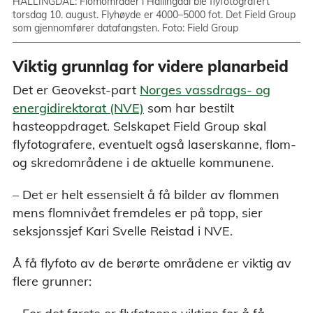
HALLINGDAL: Flomområder i Hallingdal ble flyfotografert
torsdag 10. august. Flyhøyde er 4000–5000 fot. Det Field Group
som gjennomfører datafangsten. Foto: Field Group
Viktig grunnlag for videre planarbeid
Det er Geovekst-part
Norges vassdrags- og
energidirektorat (NVE)
som har bestilt
hasteoppdraget. Selskapet Field Group skal
flyfotografere, eventuelt også laserskanne, flom-
og skredområdene i de aktuelle kommunene.
– Det er helt essensielt å få bilder av flommen
mens flomnivået fremdeles er på topp, sier
seksjonssjef Kari Svelle Reistad i NVE.
Å få flyfoto av de berørte områdene er viktig av
flere grunner: