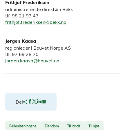
Frithjof Frederiksen
administrerende direktør i Bekk
tlf. 98 21 93 43
frithjof.frederiksen@bekk.no
Jørgen Kaasa
regionleder i Bouvet Norge AS
tlf: 97 69 28 70
jorgen.kaasa@bouvet.no
Del
Fellesløsningene
Eiendom
Til lands
Til sjøs