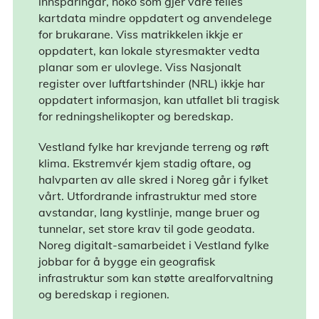
innsparingar, noko som gjer våre felles
kartdata mindre oppdatert og anvendelege
for brukarane. Viss matrikkelen ikkje er
oppdatert, kan lokale styresmakter vedta
planar som er ulovlege. Viss Nasjonalt
register over luftfartshinder (NRL) ikkje har
oppdatert informasjon, kan utfallet bli tragisk
for redningshelikopter og beredskap.
Vestland fylke har krevjande terreng og røft
klima. Ekstremvér kjem stadig oftare, og
halvparten av alle skred i Noreg går i fylket
vårt. Utfordrande infrastruktur med store
avstandar, lang kystlinje, mange bruer og
tunnelar, set store krav til gode geodata.
Noreg digitalt-samarbeidet i Vestland fylke
jobbar for å bygge ein geografisk
infrastruktur som kan støtte arealforvaltning
og beredskap i regionen.