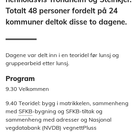
Totalt 48 personer fordelt på 24
kommuner deltok disse to dagene.
Dagene var delt inn i en teoridel før lunsj og
gruppearbeid etter lunsj.
Program
9.30 Velkommen
9.40 Teoridel: bygg i matrikkelen, sammenheng
les kartdatabase (SFKB) er et
med
SFKB
-bygning og SFKB-tiltak og
m der kartdata fra kommunene blir direkte
sammenheng med adresser og Nasjonal
tral database i Kartverket. Kartdatabasen
lgang til ferske og kvalitetssikrede data.
vegdatabank (NVDB) vegnettPluss