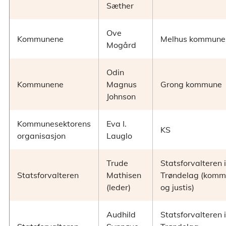
Sæther
Ove
Kommunene
Melhus kommune
Mogård
Odin
Kommunene
Magnus
Grong kommune
Johnson
Kommunesektorens
Eva I.
KS
organisasjon
Lauglo
Trude
Statsforvalteren i
Statsforvalteren
Mathisen
Trøndelag (komm
(leder)
og justis)
Audhild
Statsforvalteren i