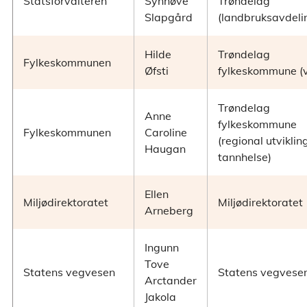
Statsforvalteren
Synnøve
Trøndelag
Slapgård
(landbruksavdeli
Hilde
Trøndelag
Fylkeskommunen
Øfsti
fylkeskommune (
Trøndelag
Anne
fylkeskommune
Fylkeskommunen
Caroline
(regional utviklin
Haugan
tannhelse)
Ellen
Miljødirektoratet
Miljødirektoratet
Arneberg
Ingunn
Tove
Statens vegvesen
Statens vegvese
Arctander
Jakola