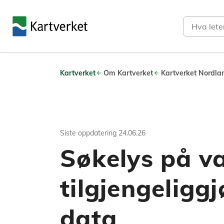
Søk
Kartverket
Om Kartverket
Kartverket Nordla
Siste oppdatering
24.06.26
Søkelys på v
tilgjengeligg
data