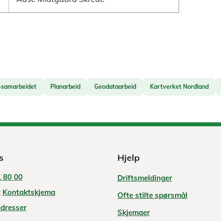
t-samarbeidet
Planarbeid
Geodataarbeid
Kartverket Nordland
s
Hjelp
 80 00
Driftsmeldinger
:
Kontaktskjema
Ofte stilte spørsmål
adresser
Skjemaer