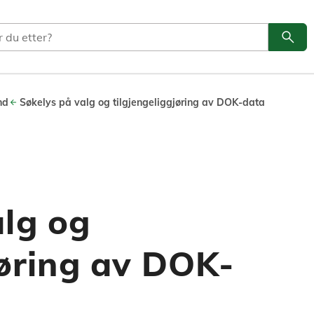
search
Søk
nd
Søkelys på valg og tilgjengeliggjøring av DOK-data
alg og
jøring av DOK-