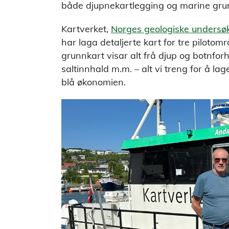
både djupnekartlegging og marine gru
Kartverket,
Norges geologiske undersø
har laga detaljerte kart for tre piloto
grunnkart visar alt frå djup og botnforh
saltinnhald m.m. – alt vi treng for å la
blå økonomien.