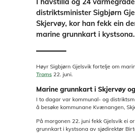
I havstilla og 24 varmegrad
distriktsminister Sigbjørn Gje
Skjervøy, kor han fekk ein 
marine grunnkart i kystsona.
Høyr Sigbjørn Gjelsvik fortelje om mari
Troms
22. juni.
Marine grunnkart i Skjervøy 
I to dagar var kommunal- og distriktsmi
å besøke kommunane Kvænangen, Skje
På morgonen 22. juni fekk Gjelsvik ei o
grunnkart i kystsona av sjødirektør Bir