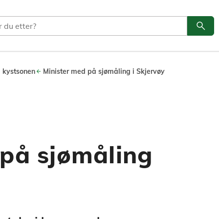
search
Søk
i kystsonen
Minister med på sjømåling i Skjervøy
 på sjømåling