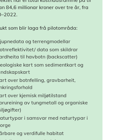
jektet har ei total kostnadsramme på til
n 84,6 millionar kroner over tre år, fra
0–2022.
ukt som blir laga frå pilotområda:
jupnedata og terrengmodellar
otnreflektivitet/ data som skildrar
ardheita til havbotn (backscatter)
eologiske kart som sedimentkart og
andskapskart
art over botnfelling, gravbarheit,
nkringsforhold
art over kjemisk miljøtilstand
forureining av tungmetall og organiske
iljøgifter)
aturtypar i samsvar med naturtypar i
orge
årbare og verdifulle habitat