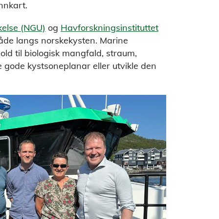
nnkart.
kelse (NGU)
og
Havforskningsinstituttet
mråde langs norskekysten. Marine
old til biologisk mangfald, straum,
ge gode kystsoneplanar eller utvikle den