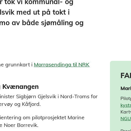
er tok vi kommunal- og
lsvik med ut på tokt i
demo av både sjømåling og
ne grunnkart i
Morrasendinga til NRK
FA
og Kvænangen
Mar
nister Sigbjørn Gjelsvik i Nord-Troms for
Pilo
rvøy og Kåfjord.
kyst
Kart
rientering om pilotprosjektet Marine
NGU
te Noer Borrevik.