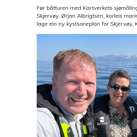
Før båtturen med Kartverkets sjømåling
Skjervøy, Ørjan Albrigtsen, korleis mari
lage ein ny kystsoneplan for Skjervø