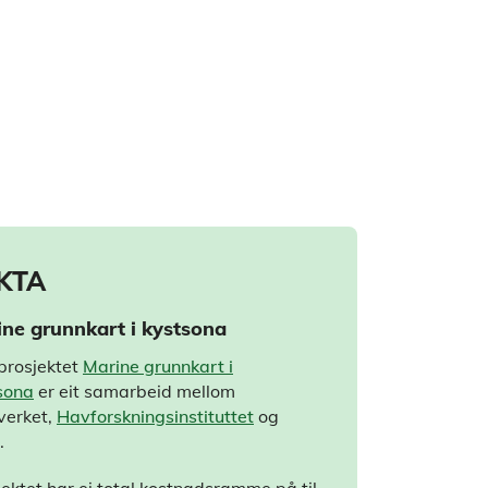
KTA
ine grunnkart i kystsona
tprosjektet
Marine grunnkart i
sona
er eit samarbeid mellom
verket,
Havforskningsinstituttet
og
.