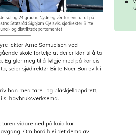
M
s
e sol og 24 gradar. Nydeleg vêr for ein tur ut på
re: Statsråd Sigbjørn Gjelsvik, sjødirektør Birte
unal- og distriktsdepartementet
yre lektor Arne Samuelsen ved
nde skole fortelje at dei er klar til å ta
 Eg gler meg til å følgje med på korleis
a, seier sjødirektør Birte Noer Borrevik i
driv han med tare- og blåskjelloppdrett,
 i si havbruksverksemd.
 turen vidare ned på kaia kor
il avgang. Om bord blei det demo av