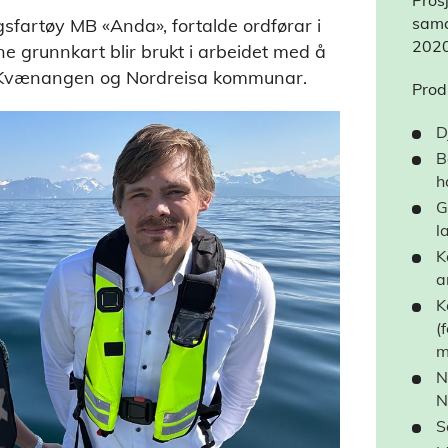
Pros
sama
sfartøy MB «Anda», fortalde ordførar i
202
ne grunnkart blir brukt i arbeidet med å
y, Kvænangen og Nordreisa kommunar.
Prod
D
B
h
G
l
K
a
K
(
m
N
N
S