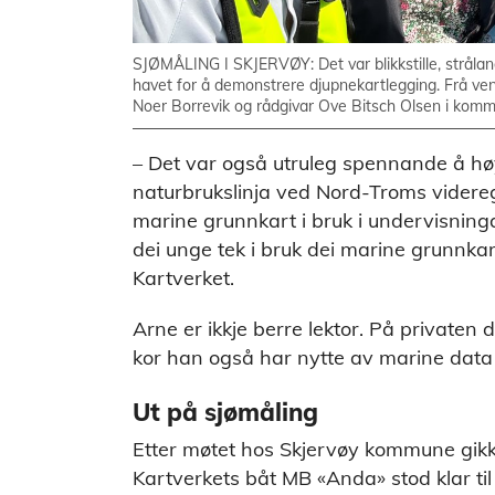
SJØMÅLING I SKJERVØY: Det var blikkstille, stråland
havet for å demonstrere djupnekartlegging. Frå venst
Noer Borrevik og rådgivar Ove Bitsch Olsen i komm
– Det var også utruleg spennande å hø
naturbrukslinja ved Nord-Troms videregåe
marine grunnkart i bruk i undervisninga.
dei unge tek i bruk dei marine grunnkart
Kartverket.
Arne er ikkje berre lektor. På privaten 
kor han også har nytte av marine data
Ut på sjømåling
Etter møtet hos Skjervøy kommune gikk
Kartverkets båt MB «Anda» stod klar t