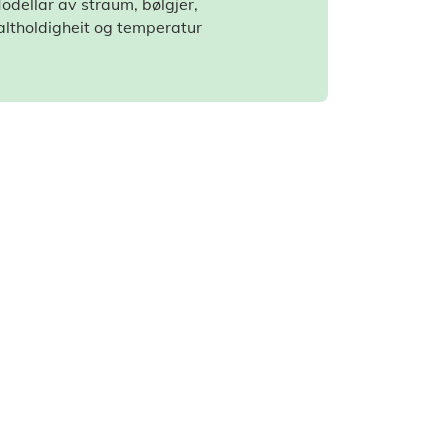
odellar av straum, bølgjer,
altholdigheit og temperatur