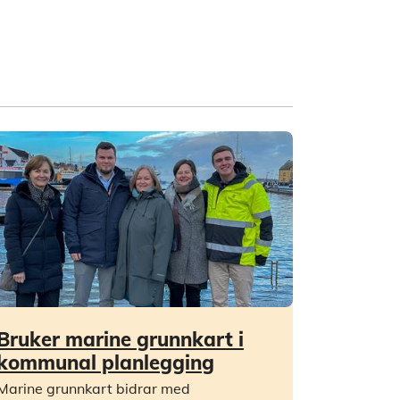
Bruker marine grunnkart i
kommunal planlegging
Marine grunnkart bidrar med