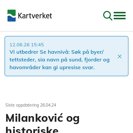
Søk
12.06.26 15:45
Vi utbedrer Se havnivå: Søk på byer/
close
tettsteder, sia navn på sund, fjorder og
havområder kan gi upresise svar.
Siste oppdatering
26.04.24
Milanković og
historiske