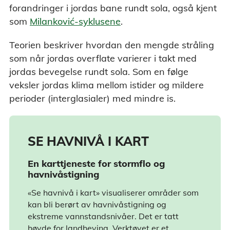
forandringer i jordas bane rundt sola, også kjent
som
Milanković-syklusene
.
Teorien beskriver hvordan den mengde stråling
som når jordas overflate varierer i takt med
jordas bevegelse rundt sola. Som en følge
veksler jordas klima mellom istider og mildere
perioder (interglasialer) med mindre is.
SE HAVNIVÅ I KART
En karttjeneste for stormflo og
havnivåstigning
«Se havnivå i kart» visualiserer områder som
kan bli berørt av havnivåstigning og
ekstreme vannstandsnivåer. Det er tatt
høyde for landheving. Verktøyet er et