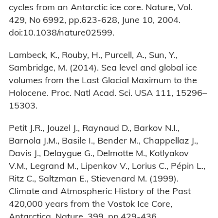
cycles from an Antarctic ice core. Nature, Vol.
429, No 6992, pp.623-628, June 10, 2004.
doi:10.1038/nature02599.
Lambeck, K., Rouby, H., Purcell, A., Sun, Y.,
Sambridge, M. (2014). Sea level and global ice
volumes from the Last Glacial Maximum to the
Holocene. Proc. Natl Acad. Sci. USA 111, 15296–
15303.
Petit J.R., Jouzel J., Raynaud D., Barkov N.I.,
Barnola J.M., Basile I., Bender M., Chappellaz J.,
Davis J., Delaygue G., Delmotte M., Kotlyakov
V.M., Legrand M., Lipenkov V., Lorius C., Pépin L.,
Ritz C., Saltzman E., Stievenard M. (1999).
Climate and Atmospheric History of the Past
420,000 years from the Vostok Ice Core,
Antarctica, Nature, 399, pp.429-436.