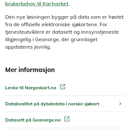
brukerbehov til Kartverket
.
Den nye løsningen bygger på data som er høstet
fra de offisielle elektroniske sjøkartene. For
tjenesteutviklere er datasett og innsynstjeneste
tilgjengelig i Geonorge, der grunnlaget
oppdateres jevnlig.
Mer informasjon
open_in_new
Lenke til Norgeskart.no
chevron_right
Datakvalitet på dybdedata i norske sjøkart
open_in_new
Datasett på Geonorge.no