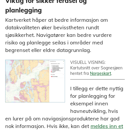
Viktig for sikker ferdsel og
planlegging
Kartverket håper at bedre informasjon om
datakvaliteten øker bevisstheten rundt
sjøsikkerhet. Navigatører kan bedre vurdere
risiko og planlegge seilas i områder med
begrenset eller eldre datagrunnlag.
VISUELL VISNING:
Kartutsnitt over Sognesjøen
hentet fra
Norgeskart
.
I tillegg er dette nyttig
for planlegging for
eksempel innen
havneutvikling, hvis
en lurer på om navigasjonsproduktene har god
nok informasjon. Hvis ikke, kan det
meldes inn et