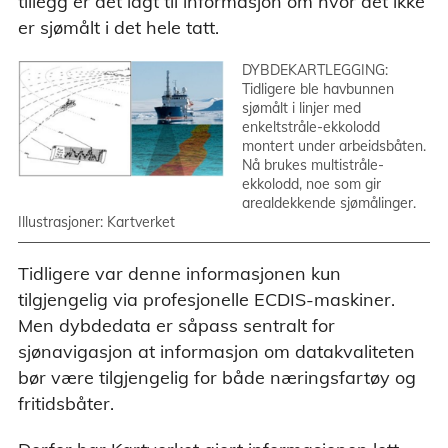
tillegg er det lagt til informasjon om hvor det ikke
er sjømålt i det hele tatt.
DYBDEKARTLEGGING:
Tidligere ble havbunnen
sjømålt i linjer med
enkeltstråle-ekkolodd
montert under arbeidsbåten.
Nå brukes multistråle-
ekkolodd, noe som gir
arealdekkende sjømålinger.
Illustrasjoner: Kartverket
Tidligere var denne informasjonen kun
tilgjengelig via profesjonelle ECDIS-maskiner.
Men dybdedata er såpass sentralt for
sjønavigasjon at informasjon om datakvaliteten
bør være tilgjengelig for både næringsfartøy og
fritidsbåter.