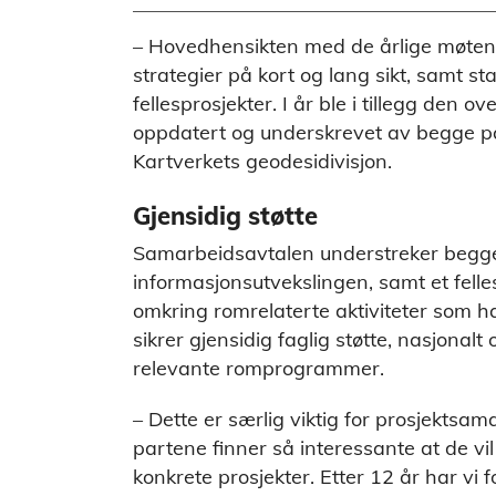
– Hovedhensikten med de årlige møten
strategier på kort og lang sikt, samt s
fellesprosjekter. I år ble i tillegg de
oppdatert og underskrevet av begge parte
Kartverkets geodesidivisjon.
Gjensidig støtte
Samarbeidsavtalen understreker begge 
informasjonsutvekslingen, samt et fell
omkring romrelaterte aktiviteter som h
sikrer gjensidig faglig støtte, nasjonalt o
relevante romprogrammer.
– Dette er særlig viktig for prosjekts
partene finner så interessante at de vil
konkrete prosjekter. Etter 12 år har vi 