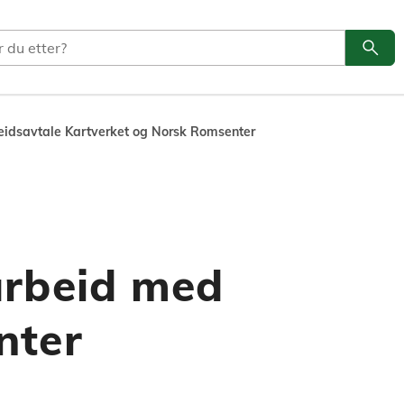
search
Søk
idsavtale Kartverket og Norsk Romsenter
arbeid med
nter