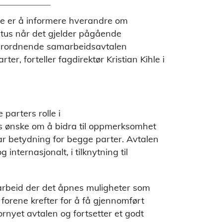
e er å informere hverandre om
tatus når det gjelder pågående
n overordnende samarbeidsavtalen
r, forteller fagdirektør Kristian Kihle i
parters rolle i
es ønske om å bidra til oppmerksomhet
ar betydning for begge parter. Avtalen
g internasjonalt, i tilknytning til
amarbeid der det åpnes muligheter som
 forene krefter for å få gjennomført
fornyet avtalen og fortsetter et godt