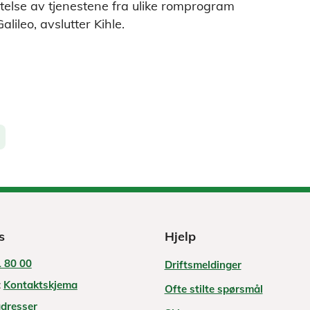
telse av tjenestene fra ulike romprogram
alileo, avslutter Kihle.
s
Hjelp
 80 00
Driftsmeldinger
:
Kontaktskjema
Ofte stilte spørsmål
adresser