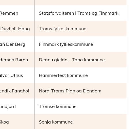
 Remmen
Statsforvalteren i Troms og Finnmark
k Duvholt Haug
Troms fylkeskommune
Van Der Berg
Finnmark fylkeskommune
dersen Røren
Deanu gielda - Tana kommune
alvor Uthus
Hammerfest kommune
endik Fanghol
Nord-Troms Plan og Eiendom
andjord
Tromsø kommune
Skog
Senja kommune