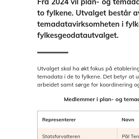
Fra 2024 vil plan- og temada
to fylkene. Utvalget består a
temadatavirksomheten i fylke
fylkesgeodatautvalget.
Utvalget skal ha økt fokus på etableri
temadata i de to fylkene. Det betyr at 
arbeidet samt sørge for koordinering og 
Medlemmer i plan- og tema
Representerer
Navn
Statsforvalteren
Pål Te