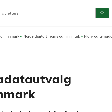
search
Søk
og Finnmark
Norge digitalt Troms og Finnmark
Plan- og temad
adatautvalg
nnmark