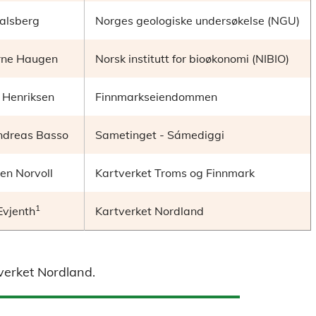
talsberg
Norges geologiske undersøkelse (NGU)
rne Haugen
Norsk institutt for bioøkonomi (NIBIO)
 Henriksen
Finnmarkseiendommen
ndreas Basso
Sametinget - Sámediggi
en Norvoll
Kartverket Troms og Finnmark
1
Evjenth
Kartverket Nordland
verket Nordland.