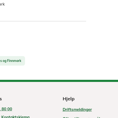
ark
s og Finnmark
s
Hjelp
 80 00
Driftsmeldinger
:
Kontaktskjema