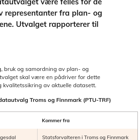
tautvalget være felles for de
v representanter fra plan- og
ne. Utvalget rapporterer til
ng, bruk og samordning av plan- og
utvalget skal være en pådriver for dette
kvalitetssikring av aktuelle datasett.
datautvalg Troms og Finnmark (PTU-TRF)
Kommer fra
ngesdal
Statsforvalteren i Troms og Finnmark