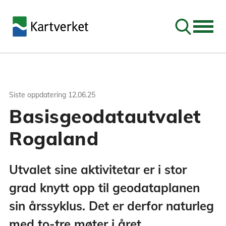
Søk
Siste oppdatering
12.06.25
Basisgeodatautvalet
Rogaland
Utvalet sine aktivitetar er i stor
grad knytt opp til geodataplanen
sin årssyklus. Det er derfor naturleg
med to-tre møter i året.