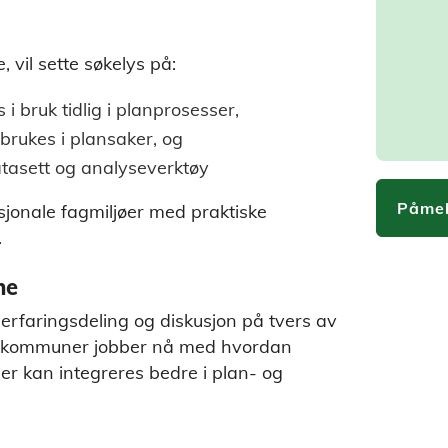
vil sette søkelys på:
i bruk tidlig i planprosesser,
rukes i plansaker, og
atasett og analyseverktøy
Påmel
jonale fagmiljøer med praktiske
.
ne
erfaringsdeling og diskusjon på tvers av
e kommuner jobber nå med hvordan
r kan integreres bedre i plan- og