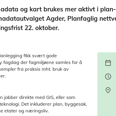
adata og kart brukes mer aktivt i plan
adatautvalget Agder, Planfaglig nettver
gsfrist 22. oktober.
lanlegging fikk svært gode
calendar_today
 ny fagdag der fagmiljøene samles for å
sempler fra praksis mht. bruk av
schedule
er.
location_on
 jobber direkte med GIS, eller som
eknologi. Det inkluderer plan, byggesak,
ge etater og næringsliv.