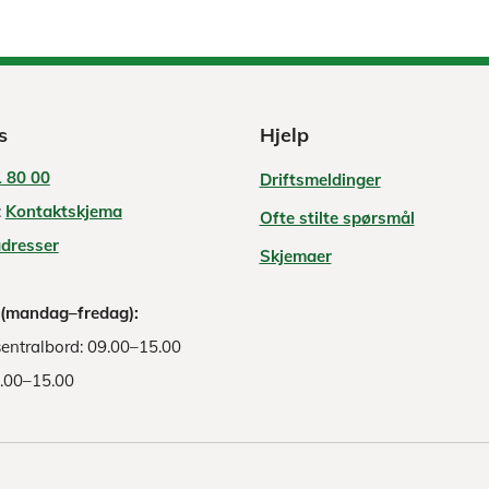
s
Hjelp
 80 00
Driftsmeldinger
:
Kontaktskjema
Ofte stilte spørsmål
adresser
Skjemaer
 (mandag–fredag):
entralbord: 09.00–15.00
8.00–15.00