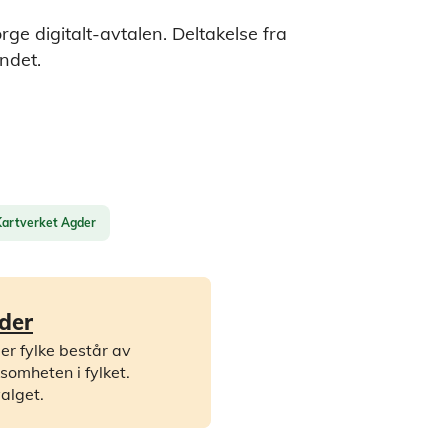
ge digitalt-avtalen. Deltakelse fra
ndet.
Kartverket Agder
der
r fylke består av
somheten i fylket.
alget.