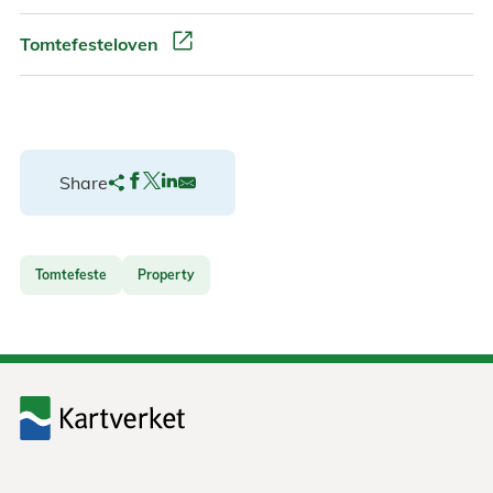
open_in_new
Tomtefesteloven
Share
Tomtefeste
Property