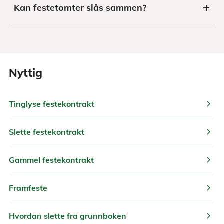
Kan festetomter slås sammen?
Nyttig
chevron_right
Tinglyse festekontrakt
chevron_right
Slette festekontrakt
chevron_right
Gammel festekontrakt
chevron_right
Framfeste
chevron_right
Hvordan slette fra grunnboken