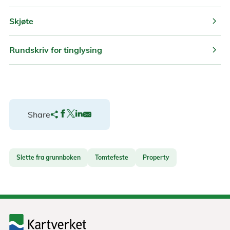
chevron_right
Skjøte
chevron_right
Rundskriv for tinglysing
Share
Slette fra grunnboken
Tomtefeste
Property