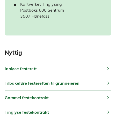
Kartverket Tinglysing
Postboks 600 Sentrum
3507 Hønefoss
Nyttig
chevron_right
Innløse festerett
chevron_right
Tilbakeføre festeretten til grunneieren
chevron_right
Gammel festekontrakt
chevron_right
Tinglyse festekontrakt