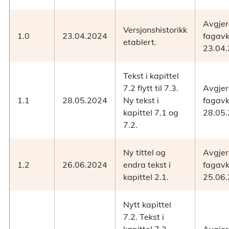
Avgjerd
Versjonshistorikk
1.0
23.04.2024
fagavk
etablert.
23.04.
Tekst i kapittel
7.2 flytt til 7.3.
Avgjerd
1.1
28.05.2024
Ny tekst i
fagavk
kapittel 7.1 og
28.05.
7.2.
Ny tittel og
Avgjerd
1.2
26.06.2024
endra tekst i
fagavk
kapittel 2.1.
25.06.
Nytt kapittel
7.2. Tekst i
kapittel 7.2
Avgjerd