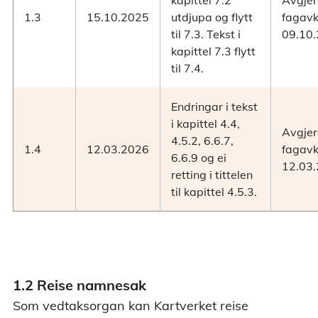
1.3
15.10.2025
utdjupa og flytt
fagavk
til 7.3. Tekst i
09.10.
kapittel 7.3 flytt
til 7.4.
Endringar i tekst
i kapittel 4.4,
Avgjerd
4.5.2, 6.6.7,
1.4
12.03.2026
fagavk
6.6.9 og ei
12.03.
retting i tittelen
til kapittel 4.5.3.
1.2 Reise namnesak
Som vedtaksorgan kan Kartverket reise