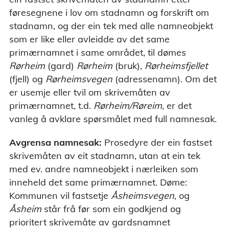
føresegnene i lov om stadnamn og forskrift om
stadnamn, og der ein tek med alle namneobjekt
som er like eller avleidde av det same
primærnamnet i same området, til dømes
Rørheim
(gard)
Rørheim
(bruk),
Rørheimsfjellet
(fjell) og
Rørheimsvegen
(adressenamn). Om det
er usemje eller tvil om skrivemåten av
primærnamnet, t.d.
Rørheim/Røreim
, er det
vanleg å avklare spørsmålet med full namnesak.
Avgrensa namnesak:
Prosedyre der ein fastset
skrivemåten av eit stadnamn, utan at ein tek
med ev. andre namneobjekt i nærleiken som
inneheld det same primærnamnet. Døme:
Kommunen vil fastsetje
Åsheimsvegen
, og
Åsheim
står frå før som ein godkjend og
prioritert skrivemåte av gardsnamnet