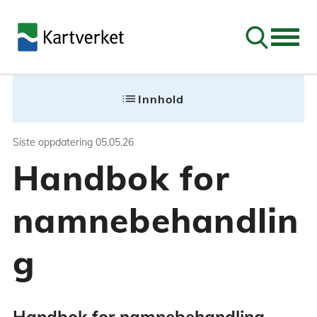
Søk
Siste oppdatering
05.05.26
list
Innhold
Handbok for namn
Siste oppdatering
05.05.26
Handbok for
Handbok for namnebehandling samlar i
namnebehandlin
g
Handbok for namnebehandling