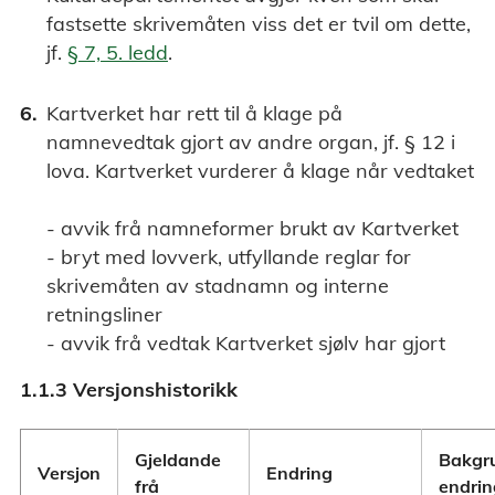
fastsette skrivemåten viss det er tvil om dette,
jf.
§ 7, 5. ledd
.
Kartverket har rett til å klage på
namnevedtak gjort av andre organ, jf. § 12 i
lova. Kartverket vurderer å klage når vedtaket
- avvik frå namneformer brukt av Kartverket
- bryt med lovverk, utfyllande reglar for
skrivemåten av stadnamn og interne
retningsliner
- avvik frå vedtak Kartverket sjølv har gjort
1.1.3 Versjonshistorikk
Gjeldande
Bakgru
Versjon
Endring
frå
endri