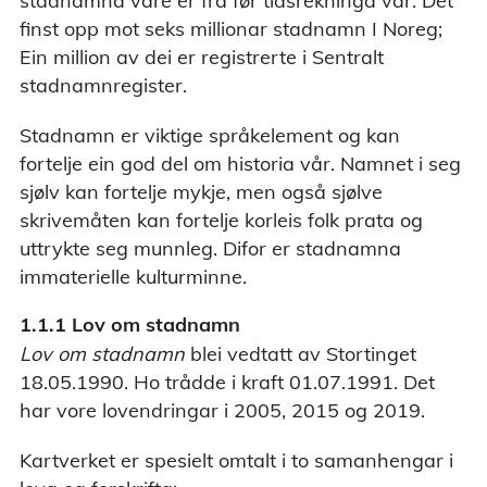
stadnamna våre er frå før tidsrekninga vår. Det
finst opp mot seks millionar stadnamn I Noreg;
Ein million av dei er registrerte i Sentralt
stadnamnregister.
Stadnamn er viktige språkelement og kan
fortelje ein god del om historia vår. Namnet i seg
sjølv kan fortelje mykje, men også sjølve
skrivemåten kan fortelje korleis folk prata og
uttrykte seg munnleg. Difor er stadnamna
immaterielle kulturminne.
1.1.1 Lov om stadnamn
Lov om stadnamn
blei vedtatt av Stortinget
18.05.1990. Ho trådde i kraft 01.07.1991. Det
har vore lovendringar i 2005, 2015 og 2019.
Kartverket er spesielt omtalt i to samanhengar i