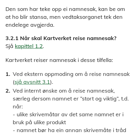
Den som har teke opp ei namnesak, kan be om
at ho blir stansa, men vedtaksorganet tek den
endelege avgjerda.
3.2.1 Når skal Kartverket reise namnesak?
Sjå
kapittel 1.2
.
Kartverket reiser namnesak i desse tilfella:
Ved ekstern oppmoding om å reise namnesak
(
sjå avsnitt 3.1
).
Ved internt ønske om å reise namnesak,
særleg dersom namnet er ”stort og viktig”, t.d.
når:
- ulike skrivemåtar av det same namnet er i
bruk på ulike produkt
- namnet bør ha ein annan skrivemåte i tråd