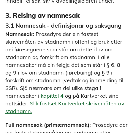
inhabil i ei sak, skriv avdelingsleiaren under.
3. Reising av namnesak
3.1 Namnesak - definisjonar og saksgang
Namnesak:
Prosedyre der ein fastset
skrivemåten av stadnamn i offentleg bruk etter
dei føresegnene som står om dette i lov om
stadnamn og forskrift om stadnamn. I alle
namnesaker må ein følgje det som står i § 6, 8
og 9 i lov om stadnamn (førebuing) og § 9 i
forskrift om stadnamn (vedtak og innmelding til
SSR). Sjå nærmare om dei ulike stega i
namnesaker i
kapittel 4
og på Kartverket sine
nettsider:
Slik fastset Kartverket skrivemåten av
stadnamn.
Full namnesak (primærnamnsak):
Prosedyre der
ein fastset skrivemåten av stadnamn etter