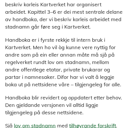
beskriv korleis Kartverket har organisert
arbeidet. Kapittel 3–6 er dei mest sentrale delane
av handboka, der vi beskriv korleis arbeidet med
stadnamn går føre seg i Kartverket.
Handboka er i fyrste rekkje til intern bruk i
Kartverket. Men ho vil òg kunne vere nyttig for
andre som på ein eller annan måte må sjå på
regelverket rundt lov om stadnamn, mellom
andre offentlege etatar, private brukarar og
partar i namnesaker. Difor har vi valt å leggje
boka ut på nettsidene våre – tilgjengeleg for alle.
Handboka blir revidert og oppdatert etter behov.
Den gjeldande versjonen vil alltid liggje
tilgjengeleg på desse nettsidene.
Sjå
lov om stadnamn
med
tilhøyrande forskrift
.