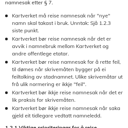
namnesak etter § 7.
Kartverket må reise namnesak når "nye"
namn skal takast i bruk. Unntak: Sjå 1.2.3
siste punkt.
Kartverket bør reise namnesak når det er
avvik i namnebruk mellom Kartverket og
andre offentlege etatar.
Kartverket bør reise namnesak for å rette feil,
til dømes når skrivemåten bygger på ei
feiltolking av stadnamnet. Ulike skrivemåtar ut
frå ulik normering er ikkje "feil".
Kartverket bør ikkje reise namnesak når det er
lik praksis for skrivemåten.
Kartverket bør ikkje reise namnesak når saka
gjeld eit tidlegare vedtatt namneledd.
1.2.1 Viktige prioriteringar for å reise