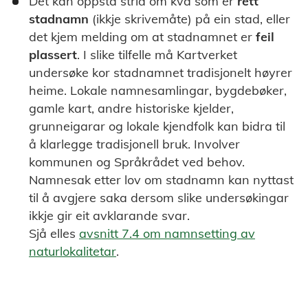
Det kan oppstå strid om kva som er
rett
stadnamn
(ikkje skrivemåte) på ein stad, eller
det kjem melding om at stadnamnet er
feil
plassert
. I slike tilfelle må Kartverket
undersøke kor stadnamnet tradisjonelt høyrer
heime. Lokale namnesamlingar, bygdebøker,
gamle kart, andre historiske kjelder,
grunneigarar og lokale kjendfolk kan bidra til
å klarlegge tradisjonell bruk. Involver
kommunen og Språkrådet ved behov.
Namnesak etter lov om stadnamn kan nyttast
til å avgjere saka dersom slike undersøkingar
ikkje gir eit avklarande svar.
Sjå elles
avsnitt 7.4 om namnsetting av
naturlokalitetar
.