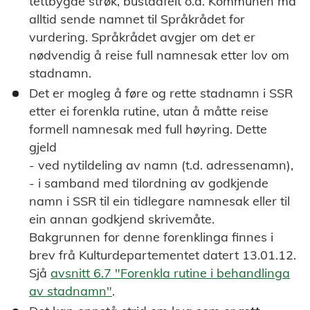
tettbygde strøk, bustadfelt o.a. Kommunen må
alltid sende namnet til Språkrådet for
vurdering. Språkrådet avgjer om det er
nødvendig å reise full namnesak etter lov om
stadnamn.
Det er mogleg å føre og rette stadnamn i SSR
etter ei forenkla rutine, utan å måtte reise
formell namnesak med full høyring. Dette
gjeld
- ved nytildeling av namn (t.d. adressenamn),
- i samband med tilordning av godkjende
namn i SSR til ein tidlegare namnesak eller til
ein annan godkjend skrivemåte.
Bakgrunnen for denne forenklinga finnes i
brev frå Kulturdepartementet datert 13.01.12.
Sjå
avsnitt 6.7 "Forenkla rutine i behandlinga
av stadnamn"
.