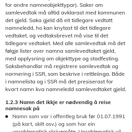
for andre namneobjekttypar). Saker om
samlevedtak må alltid avklarast med kommunen
det gjeld. Saka gjeld då eit tidlegare vedtatt
namneledd, ho kan knytast til det tidlegare
vedtaket, og vedtaksbrevet må vise til det
tidlegare vedtaket. Med alle samlevedtak må det
følgje lister over namna samlevedtaket gjeld,
med opplysning om objekttype og stadfesting.
Saksbehandlar må registrere samlevedtak og
normering i SSR, som beskrive i rettleiinga. Både
i namnelista og i SSR må det presiserast for
kvart namn kva namneledd samlevedtaket gjeld.
1.2.3 Namn det ikkje er nødvendig å reise
namnesak på
Namn som var i offentleg bruk før 01.07.1991
(på kart, skilt osv.) og som har ein
uproblematisk skrivemåte. Uproblematisk vil