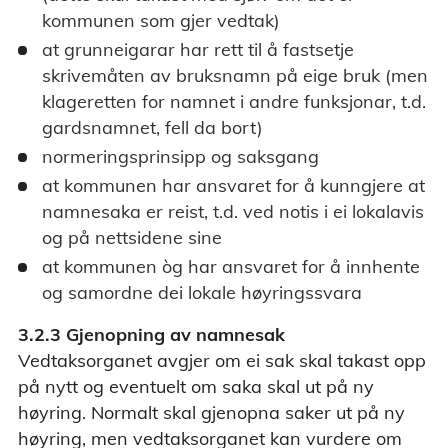
kommunen som gjer vedtak)
at grunneigarar har rett til å fastsetje
skrivemåten av bruksnamn på eige bruk (men
klageretten for namnet i andre funksjonar, t.d.
gardsnamnet, fell da bort)
normeringsprinsipp og saksgang
at kommunen har ansvaret for å kunngjere at
namnesaka er reist, t.d. ved notis i ei lokalavis
og på nettsidene sine
at kommunen òg har ansvaret for å innhente
og samordne dei lokale høyringssvara
3.2.3 Gjenopning av namnesak
Vedtaksorganet avgjer om ei sak skal takast opp
på nytt og eventuelt om saka skal ut på ny
høyring. Normalt skal gjenopna saker ut på ny
høyring, men vedtaksorganet kan vurdere om