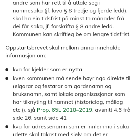
andre som har rett til å uttale seg i
namnesaka (jf. lova § 8 tredje og fjerde ledd),
skal ha ein tidsfrist på minst to månader frå
dei får saka, jf. forskrifta § 8 andre ledd.
Kommunen kan skriftleg be om lengre tidsfrist.
Oppstartsbrevet skal mellom anna innehalde
informasjon om:
kva for kjelder som er nytta
kven kommunen må sende høyringa direkte til
(eigarar og festarar om gardsnamn og
bruksnamn, samt lokale organisasjonar som
har tilknyting til namnet (historielag, mållag
etc.)), sjå
Prop. 65L 2018–2019
, avsnitt 4.6 frå
side 26, samt side 41
kva for adressenamn som er innlemma i saka
(dette skal takast med sjølv om det er