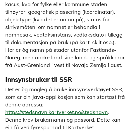
kasus, kva for fylke eller kommune staden
tilhøyrer, geografisk plassering (koordinatar),
objekttype (kva det er namn på), status for
skrivemåten, om namnet er behandla i
namnesak, vedtaksinstans, vedtaksdato i tillegg
til dokumentasjon på bruk (på kart, skilt osb.).
Her er òg namn på stader utanfor Fastlands-
Noreg, med andre land sine land- og språkkodar
frå Aust-Grønland i vest til Novaja Zemlja i aust.
Innsynsbrukar til SSR
Det er òg mogleg å bruke innsynsverktøyet SSR,
som er ein Java-applikasjon som kan startast frå
denne adressa:
https://stedsnavn.kartverket.no/stedsnavn
.
Denne krev brukarnamn og passord. Dette kan
ein få ved førespurnad til Kartverket.