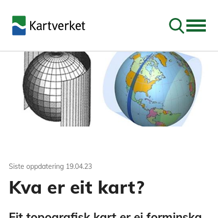
Søk
Siste oppdatering
19.04.23
Kva er eit kart?
Eit topografisk kart er ei forminska