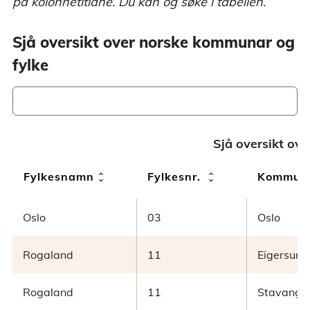
på kolonnetitlane. Du kan òg søke i tabellen.
Sjå oversikt over norske kommunar og
fylke
Sjå oversikt ov
unfold_more
unfold_more
Fylkesnamn
Fylkesnr.
Kommun
Oslo
03
Oslo
Rogaland
11
Eigersund
Rogaland
11
Stavange