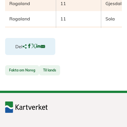
Rogaland
11
Gjesdal
Rogaland
11
Sola
Rogaland
11
Randaber
Del
Rogaland
11
Strand
Rogaland
11
Hjelmela
Fakta om Noreg
Til lands
Rogaland
11
Suldal
Rogaland
11
Sauda
Rogaland
11
Kvitsøy
Rogaland
11
Bokn