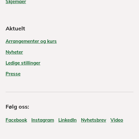
Skjemaer
Møre og Romsdal
15
Sande
Møre og Romsdal
15
Herøy
Aktuelt
Arrangementer og kurs
Møre og Romsdal
15
Ulstein
Nyheter
Møre og Romsdal
15
Hareid
Ledige stillinger
Presse
Møre og Romsdal
15
Ørsta
Møre og Romsdal
15
Stranda
Følg oss:
Møre og Romsdal
15
Sykkylven
Facebook
Instagram
LinkedIn
Nyhetsbrev
Video
Møre og Romsdal
15
Sula