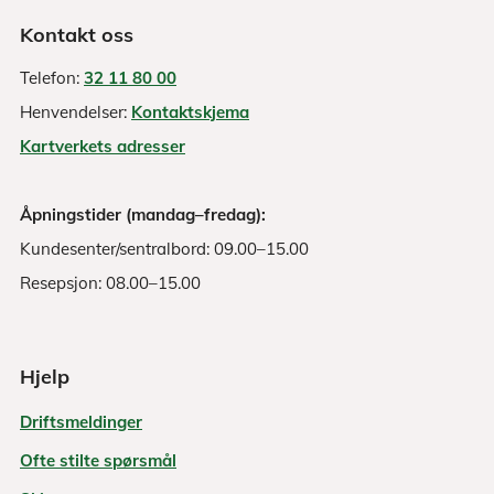
Kontakt oss
Rogaland
11
Tysvær
Telefon:
32 11 80 00
Henvendelser:
Kontaktskjema
Rogaland
11
Karmøy
Kartverkets adresser
Rogaland
11
Utsira
Åpningstider (mandag–fredag):
Rogaland
11
Vindafjor
Kundesenter/sentralbord: 09.00–15.00
Resepsjon: 08.00–15.00
Møre og Romsdal
15
Kristians
Møre og Romsdal
15
Molde
Hjelp
Møre og Romsdal
15
Ålesund
Driftsmeldinger
Ofte stilte spørsmål
Møre og Romsdal
15
Vanylven