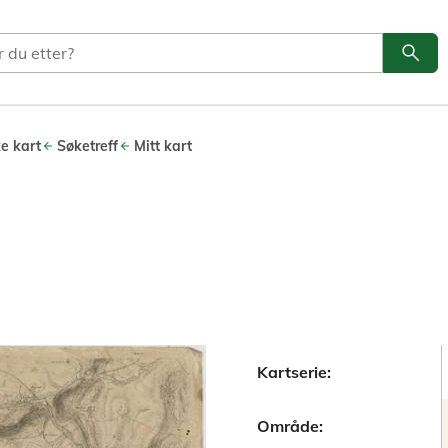
search
Søk
ke kart
Søketreff
Mitt kart
Kartserie:
Område: