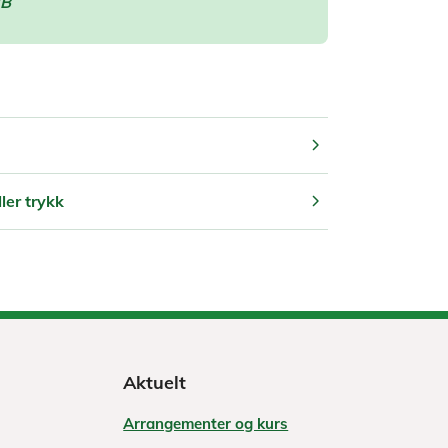
MB
chevron_right
chevron_right
ler trykk
Aktuelt
Arrangementer og kurs