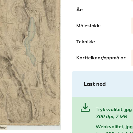
År:
Målestokk:
Teknikk:
Kartteiknar/oppmålar:
Last ned
Trykkvalitet, jpg
300 dpi, 7 MB
Webkvalitet, jpg