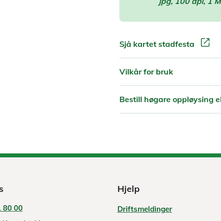
jpg, 100 dpi, 1 
open_in_new
Sjå kartet stadfesta
Vilkår for bruk
Bestill høgare oppløysing el
s
Hjelp
 80 00
Driftsmeldinger