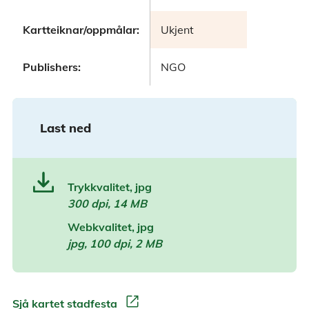
Kartteiknar/oppmålar:
Ukjent
Publishers:
NGO
Last ned
Trykkvalitet, jpg
300 dpi, 14 MB
Webkvalitet, jpg
jpg, 100 dpi, 2 MB
open_in_new
Sjå kartet stadfesta