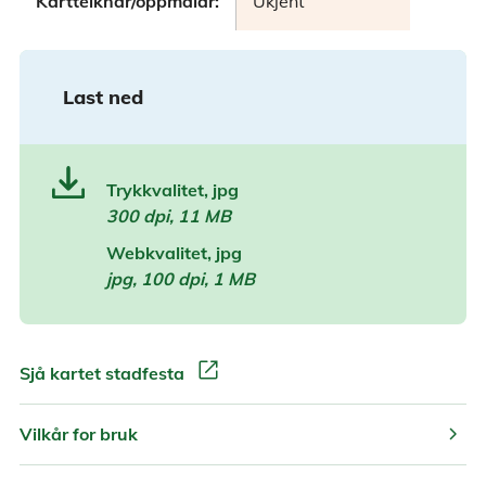
Kartteiknar/oppmålar:
Ukjent
Last ned
Trykkvalitet, jpg
300 dpi, 11 MB
Webkvalitet, jpg
jpg, 100 dpi, 1 MB
open_in_new
Sjå kartet stadfesta
chevron_right
Vilkår for bruk