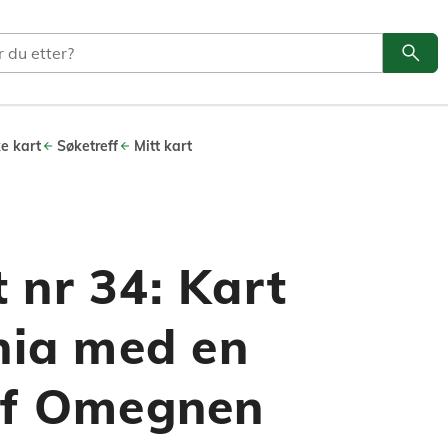
search
Søk
ke kart
Søketreff
Mitt kart
 nr 34: Kart
nia med en
af Omegnen