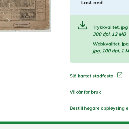
Last ned
Trykkvalitet, jpg
300 dpi, 12 MB
Webkvalitet, jpg
jpg, 100 dpi, 1 
open_in_new
Sjå kartet stadfesta
Vilkår for bruk
Bestill høgare oppløysing el