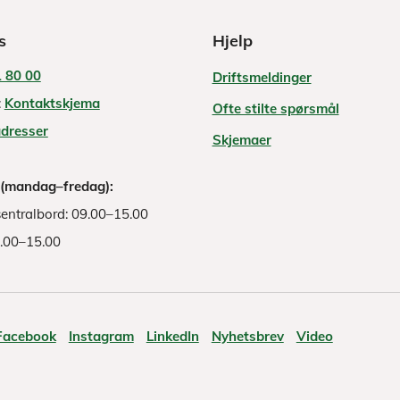
s
Hjelp
 80 00
Driftsmeldinger
:
Kontaktskjema
Ofte stilte spørsmål
adresser
Skjemaer
 (mandag–fredag):
entralbord: 09.00–15.00
8.00–15.00
Facebook
Instagram
LinkedIn
Nyhetsbrev
Video