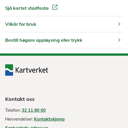
open_in_new
Sjå kartet stadfesta
chevron_right
Vilkår for bruk
chevron_right
Bestill høgare oppløysing eller trykk
Kontakt oss
Telefon:
32 11 80 00
Henvendelser:
Kontaktskjema
Kartverkets adresser