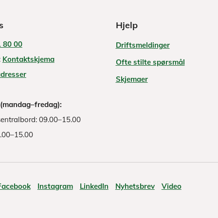
s
Hjelp
 80 00
Driftsmeldinger
:
Kontaktskjema
Ofte stilte spørsmål
adresser
Skjemaer
 (mandag–fredag):
entralbord: 09.00–15.00
8.00–15.00
Facebook
Instagram
LinkedIn
Nyhetsbrev
Video