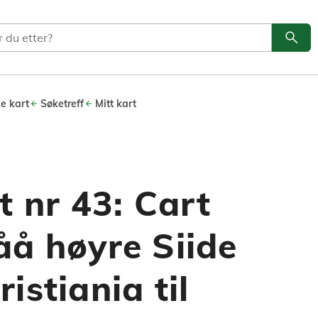
search
Søk
ke kart
Søketreff
Mitt kart
t nr 43: Cart
åå høyre Siide
istiania til