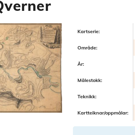
Qverner
Kartserie:
Område:
År:
Målestokk:
Teknikk:
Kartteiknar/oppmålar: