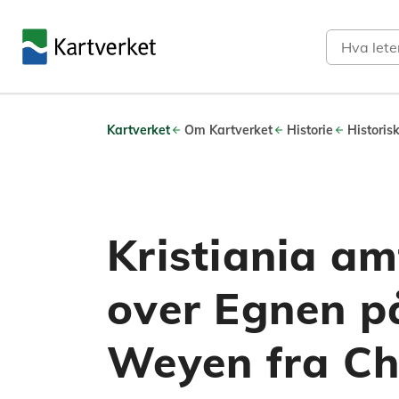
Søk
Kartverket
Om Kartverket
Historie
Historis
Kristiania am
over Egnen p
Weyen fra Chr