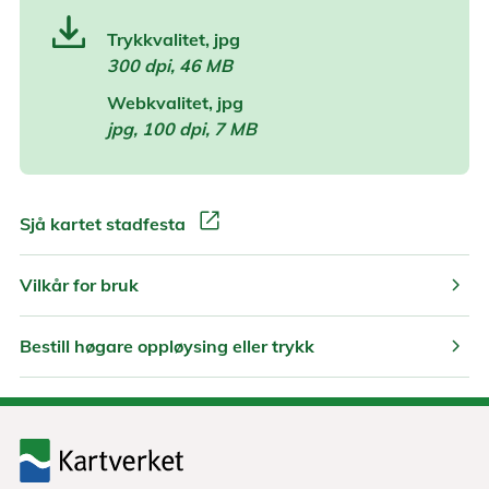
Trykkvalitet, jpg
300 dpi, 46 MB
Webkvalitet, jpg
jpg, 100 dpi, 7 MB
open_in_new
Sjå kartet stadfesta
chevron_right
Vilkår for bruk
chevron_right
Bestill høgare oppløysing eller trykk