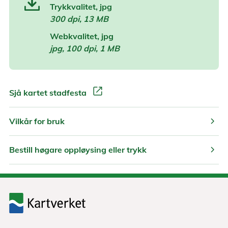
Trykkvalitet, jpg
300 dpi, 13 MB
Webkvalitet, jpg
jpg, 100 dpi, 1 MB
open_in_new
Sjå kartet stadfesta
chevron_right
Vilkår for bruk
chevron_right
Bestill høgare oppløysing eller trykk