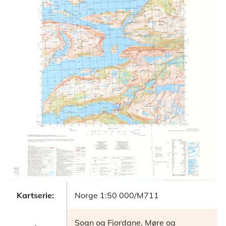
Kartserie:
Norge 1:50 000/M711
Sogn og Fjordane, Møre og