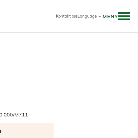
MENY
Kontakt oss
Language
50 000/M711
d