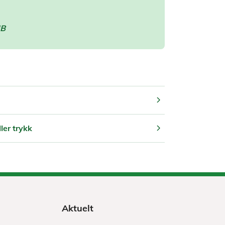
MB
chevron_right
chevron_right
ler trykk
Aktuelt