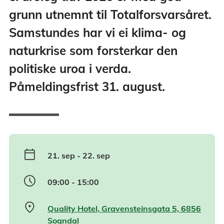
grunn utnemnt til Totalforsvarsåret.
Samstundes har vi ei klima- og
naturkrise som forsterkar den
politiske uroa i verda.
Påmeldingsfrist 31. august.
calendar_today
21. sep
-
22. sep
schedule
09:00 - 15:00
location_on
Quality Hotel, Gravensteinsgata 5, 6856
Sogndal